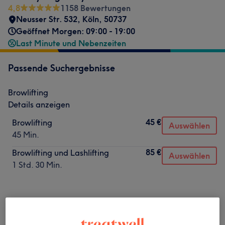
4,8
1158 Bewertungen
Neusser Str. 532
,
Köln
,
50737
Geöffnet Morgen: 09:00 - 19:00
Last Minute und Nebenzeiten
Passende Suchergebnisse
Browlifting
Details anzeigen
45 €
Browlifting
Auswählen
45 Min.
85 €
Browlifting und Lashlifting
Auswählen
1 Std. 30 Min.
Nicht gefunden wonach du gesucht hast?
Alle Services