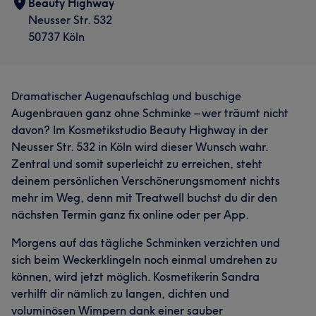
Beauty Highway
Neusser Str. 532
Was unsere Kunden über Nunu sagen
50737 Köln
Professionell
17
Sympathisch
10
Kompetent
7
Erfahren
6
Dramatischer Augenaufschlag und buschige
Augenbrauen ganz ohne Schminke – wer träumt nicht
davon? Im Kosmetikstudio Beauty Highway in der
Neusser Str. 532 in Köln wird dieser Wunsch wahr.
Zentral und somit superleicht zu erreichen, steht
deinem persönlichen Verschönerungsmoment nichts
mehr im Weg, denn mit Treatwell buchst du dir den
nächsten Termin ganz fix online oder per App.
Was unsere Kunden über Sandra sagen
Morgens auf das tägliche Schminken verzichten und
sich beim Weckerklingeln noch einmal umdrehen zu
Erfahren
11
Kompetent
8
Professionell
7
können, wird jetzt möglich. Kosmetikerin Sandra
Sympathisch
5
verhilft dir nämlich zu langen, dichten und
voluminösen Wimpern dank einer sauber