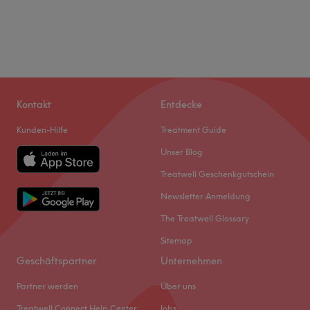
Kontakt
Entdecke
Kunden-Hilfe
Treatment Guide
Unser Blog
Treatwell Geschenkgutschein
Newsletter Anmeldung
The Treatwell Glossary
Sitemap
Geschäftspartner
Unternehmen
Partner werden
Über uns
Treatwell Connect Help Center
Jobs