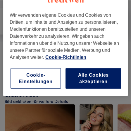
Wir verwenden eigene Cookies und Cookies von
Dritten, um Inhalte und Anzeigen zu personalisieren,
Alle
Haarentfernung
Gesicht
Medienfunktionen bereitzustellen und unseren
Datenverkehr zu analysieren. Wir geben auch
Informationen über die Nutzung unserer Webseite an
unsere Partner für soziale Medien, Werbung und
Augenbrauen &
ab 12 €
Analysen weiter.
Cookie-Richtlinien
Wimpernbehandlungen
(
5
)
Wimpernverlängerungen
(
9
)
ab 25 €
Cookie-
Alle Cookies
Einstellungen
akzeptieren
Unsere Arbeit
Bild anklicken für weitere Details