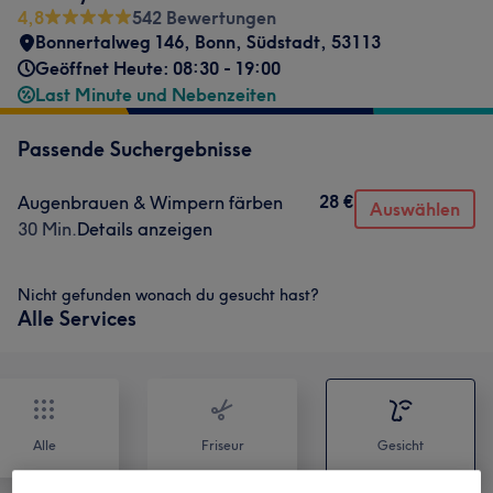
4,8
542 Bewertungen
Bonnertalweg 146
,
Bonn, Südstadt
,
53113
Geöffnet Heute: 08:30 - 19:00
Last Minute und Nebenzeiten
Passende Suchergebnisse
28 €
Augenbrauen & Wimpern färben
Auswählen
30 Min.
Details anzeigen
Nicht gefunden wonach du gesucht hast?
Alle Services
Alle
Friseur
Gesicht