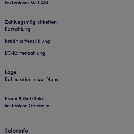
kostenloses W-LAN
Zahlungsmöglichkeiten
Barzahlung
Kreditkartenzahlung
EC-Kartenzahlung
Lage
Bahnstation in der Nähe
Essen & Getränke
Was unsere Kunden über Nurgül sagen
kostenlose Getränke
Professionell
6
Kompetent
6
Saloninfo