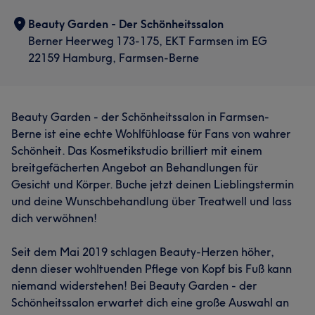
Beauty Garden - Der Schönheitssalon
Berner Heerweg 173-175, EKT Farmsen im EG
22159 Hamburg, Farmsen-Berne
Beauty Garden - der Schönheitssalon in Farmsen-
Was unsere Kunden über Tu sagen
Berne ist eine echte Wohlfühloase für Fans von wahrer
Schönheit. Das Kosmetikstudio brilliert mit einem
Professionell
22
Gründlich
17
Kompetent
16
breitgefächerten Angebot an Behandlungen für
Freundlich
16
Gesicht und Körper. Buche jetzt deinen Lieblingstermin
und deine Wunschbehandlung über Treatwell und lass
dich verwöhnen!
Seit dem Mai 2019 schlagen Beauty-Herzen höher,
denn dieser wohltuenden Pflege von Kopf bis Fuß kann
niemand widerstehen! Bei Beauty Garden - der
Schönheitssalon erwartet dich eine große Auswahl an