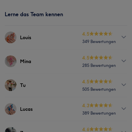
Lerne das Team kennen
4.5
Louis
349 Bewertungen
Services
4.5
Mina
285 Bewertungen
Nägel
Services
4.5
Tu
Was unsere Kunden über Louis sagen
505 Bewertungen
Nägel
Gründlich
12
Effizient
10
Erfahren
9
Kompetent
7
Services
4.3
Lucas
Was unsere Kunden über Mina sagen
389 Bewertungen
Nägel
Professionell
12
Freundlich
9
Gründlich
7
Services
4.6