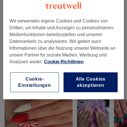
ab
30 €
Nagelmodellage - Auffüllen mit Pulver-Gel-
System
40 Min. - 50 Min.
Details anzeigen
Wir verwenden eigene Cookies und Cookies von
Dritten, um Inhalte und Anzeigen zu personalisieren,
Medienfunktionen bereitzustellen und unseren
Alle Services
Datenverkehr zu analysieren. Wir geben auch
Informationen über die Nutzung unserer Webseite an
unsere Partner für soziale Medien, Werbung und
Maniküre & Pediküre
(
14
)
ab 7 €
Analysen weiter.
Cookie-Richtlinien
Nagelmodellagen
(
10
)
ab 15 €
Cookie-
Alle Cookies
Einstellungen
akzeptieren
Unsere Arbeit
Bild anklicken für weitere Details