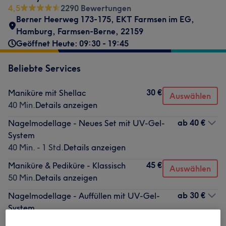
4,5
2290 Bewertungen
Berner Heerweg 173-175, EKT Farmsen im EG
,
Hamburg, Farmsen-Berne
,
22159
Geöffnet Heute: 09:30 - 19:45
Beliebte Services
30 €
Maniküre mit Shellac
Auswählen
40 Min.
Details anzeigen
ab
40 €
Nagelmodellage - Neues Set mit UV-Gel-
System
40 Min. - 1 Std.
Details anzeigen
45 €
Maniküre & Pediküre - Klassisch
Auswählen
50 Min.
Details anzeigen
ab
30 €
Nagelmodellage - Auffüllen mit UV-Gel-
System
40 Min. - 50 Min.
Details anzeigen