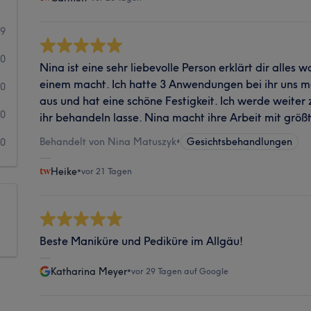
39
0
Nina ist eine sehr liebevolle Person erklärt dir alle
einem macht. Ich hatte 3 Anwendungen bei ihr uns m
0
aus und hat eine schöne Festigkeit. Ich werde weite
0
ihr behandeln lasse. Nina macht ihre Arbeit mit größt
Behandelt von Nina Matuszyk
•
Gesichtsbehandlungen
0
Heike
•
vor 21 Tagen
Beste Maniküre und Pediküre im Allgäu!
Katharina Meyer
•
vor 29 Tagen auf Google