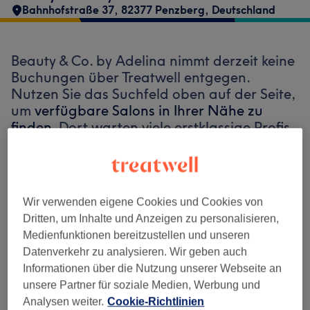
Bahnhofstraße 37, 82377 Penzberg, Deutschland
Beauty & Co. by Adelina nimmt derzeit keine
Buchungen über Treatwell entgegen.
Nutzen Sie das Suchfeld oben auf der Seite,
um
verfügbare Salons in Ihrer Nähe zu
finden.
Dort warten viele erstklassige Profis
auf Ihren Besuch.
Finde die besten Salons in deiner Nähe
Wir verwenden eigene Cookies und Cookies von
Dritten, um Inhalte und Anzeigen zu personalisieren,
Medienfunktionen bereitzustellen und unseren
Datenverkehr zu analysieren. Wir geben auch
Informationen über die Nutzung unserer Webseite an
Auf Treatwell finden
unsere Partner für soziale Medien, Werbung und
Analysen weiter.
Cookie-Richtlinien