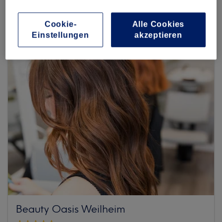
Mehr Salons anzeigen
Cookie-
Alle Cookies
Einstellungen
akzeptieren
Beauty Oasis Weilheim