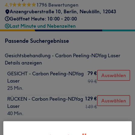
4,9
1796 Bewertungen
Anzengruberstraße 10
,
Berlin, Neukölln
,
12043
Geöffnet Heute: 10:00 - 20:00
Last Minute und Nebenzeiten
Passende Suchergebnisse
Gesichtsbehandlung - Carbon Peeling-NDYag Laser
Details anzeigen
79 €
GESICHT - Carbon Peeling-NDYag
Auswählen
Laser
99 €
25 Min.
129 €
RÜCKEN - Carbon Peeling-NDYag
Auswählen
Laser
149 €
40 Min.