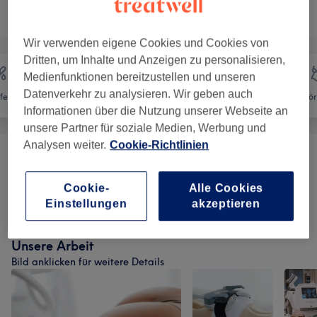
Nicht gefunden wonach du gesucht hast?
Alle Services
Wir verwenden eigene Cookies und Cookies von
Dritten, um Inhalte und Anzeigen zu personalisieren,
Medienfunktionen bereitzustellen und unseren
Datenverkehr zu analysieren. Wir geben auch
fernung
Gesicht
Massage
Kör
Informationen über die Nutzung unserer Webseite an
unsere Partner für soziale Medien, Werbung und
Analysen weiter.
Cookie-Richtlinien
Gesichtsbehandlungen
(
14
)
ab 1 €
Cookie-
Alle Cookies
Wimpernbehandlungen
(
2
)
ab 39 €
Einstellungen
akzeptieren
Unsere Arbeit
Bild anklicken für weitere Details