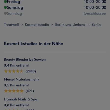
Freitag
10:00
–
20:00
Samstag
10:00
–
20:00
Sonntag
Geschlossen
Treatwell
Kosmetikstudio
Berlin und Umland
Berlin
>
>
>
Was unsere Kunden über Aldo sagen
Herzlich
20
Sympathisch
15
Professionell
14
Kosmetikstudios in der Nähe
Freundlich
10
Beauty Blender by Sowien
0,4 Km entfernt
(2448)
Mersel Naturkosmetik
0,5 Km entfernt
(491)
Hannah Nails & Spa
0,8 Km entfernt