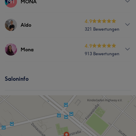
M1
MONA
Services
4.9
Aldo
321 Bewertungen
Friseur
Gesicht
Haarentfernung
Services
4.9
Mona
913 Bewertungen
Körper
Friseur
Gesicht
Massage
Services
Haarentfernung
Saloninfo
Körper
Friseur
Gesicht
Massage
Portfolio
Haarentfernung
Was unsere Kunden über Mona sagen
Sympathisch
43
Herzlich
39
Professionell
36