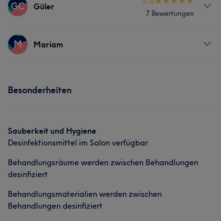
5.0
GC
Güler
7 Bewertungen
Services
M
Mariam
Nägel
Friseur
Gesicht
Services
Haarentfernung
Besonderheiten
Nägel
Gesicht
Haarentfernung
Sauberkeit und Hygiene
Desinfektionsmittel im Salon verfügbar
Behandlungsräume werden zwischen Behandlungen
desinfiziert
Behandlungsmaterialien werden zwischen
Behandlungen desinfiziert