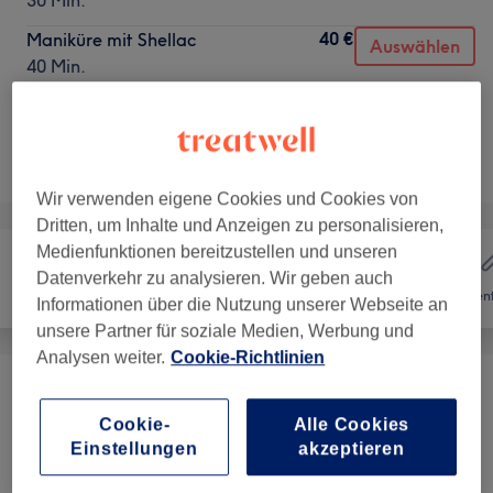
30 Min.
40 €
Maniküre mit Shellac
Auswählen
40 Min.
Nicht gefunden wonach du gesucht hast?
Alle Services
Wir verwenden eigene Cookies und Cookies von
Dritten, um Inhalte und Anzeigen zu personalisieren,
Medienfunktionen bereitzustellen und unseren
Datenverkehr zu analysieren. Wir geben auch
Friseur
Nägel
Haarent
Informationen über die Nutzung unserer Webseite an
unsere Partner für soziale Medien, Werbung und
Analysen weiter.
Cookie-Richtlinien
Maniküre & Pediküre
(
2
)
ab 10 €
Cookie-
Alle Cookies
Einstellungen
akzeptieren
Salonbewertungen