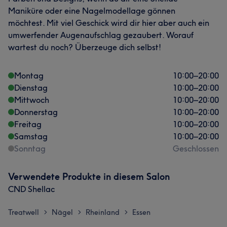
Maniküre oder eine Nagelmodellage gönnen
möchtest. Mit viel Geschick wird dir hier aber auch ein
umwerfender Augenaufschlag gezaubert. Worauf
wartest du noch? Überzeuge dich selbst!
Was unsere Kunden über Paula sagen
Montag
10:00
–
20:00
Professionell
12
Kompetent
7
Talentiert
7
Dienstag
10:00
–
20:00
Gründlich
6
Mittwoch
10:00
–
20:00
Donnerstag
10:00
–
20:00
Freitag
10:00
–
20:00
Samstag
10:00
–
20:00
Sonntag
Geschlossen
Verwendete Produkte in diesem Salon
CND Shellac
Treatwell
Nägel
Rheinland
Essen
>
>
>