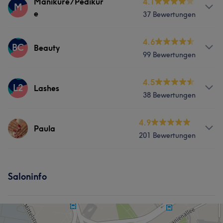
Services
Maniküre/Pedikür
4.1
M
e
Freundlich
7
37 Bewertungen
Nägel
Gesicht
Services
4.6
BC
Beauty
99 Bewertungen
Nägel
Gesicht
Massage
Services
4.5
L2
Lashes
38 Bewertungen
Nägel
Gesicht
Services
4.9
Paula
201 Bewertungen
Gesicht
Haarentfernung
Services
Saloninfo
Nägel
Gesicht
Massage
Haarentfernung
Kosmetische Zahnmedizin