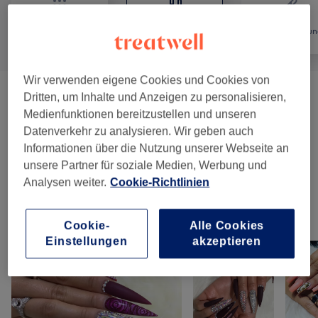
Alle
Nägel
Haarentfernun
Wir verwenden eigene Cookies und Cookies von
Dritten, um Inhalte und Anzeigen zu personalisieren,
Maniküre & Pediküre
(
12
)
ab 10 €
Medienfunktionen bereitzustellen und unseren
Datenverkehr zu analysieren. Wir geben auch
Nagelmodellagen
(
6
)
ab 25 €
Informationen über die Nutzung unserer Webseite an
unsere Partner für soziale Medien, Werbung und
Nageldesign
(
1
)
ab 0,50 €
Analysen weiter.
Cookie-Richtlinien
Unsere Arbeit
Cookie-
Alle Cookies
Bild anklicken für weitere Details
Einstellungen
akzeptieren