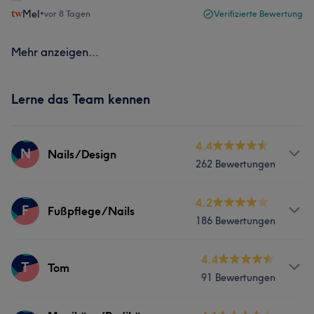
Mel
•
vor 8 Tagen
Verifizierte Bewertung
Mehr anzeigen...
Lerne das Team kennen
4.4
N
Nails/Design
262 Bewertungen
Services
4.2
F
Fußpflege/Nails
186 Bewertungen
Nägel
Gesicht
Services
4.4
T
Tom
Was unsere Kunden über Nails/Design sagen
91 Bewertungen
Nägel
Gesicht
Massage
Professionell
17
Gründlich
9
Kompetent
9