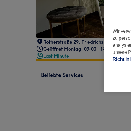
Wir verw
zu perso
Rotherstraße 29
,
Friedrichshain
,
Berlin
,
analysie
Geöffnet Montag: 09:00 - 18:00
unsere P
Last Minute
Richtlin
Beliebte Services