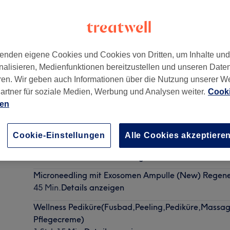
enden eigene Cookies und Cookies von Dritten, um Inhalte un
nalisieren, Medienfunktionen bereitzustellen und unseren Date
10245
ren. Wir geben auch Informationen über die Nutzung unserer W
artner für soziale Medien, Werbung und Analysen weiter.
Cooki
ien
Pediküre(Fußbad,Kürzen,Feilen,Nagelhautentf,Horn
Cookie-Einstellungen
Alle Cookies akzeptiere
Creme)
40 Min. - 1 Std.
Details anzeigen
Microneedling mit Exosomen Ampulle (New) Regene
45 Min.
Details anzeigen
Wellness Pediküre(Fusbad,Peeling,Pediküre,Massa
Pflegecreme)