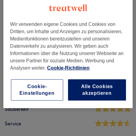
Wimpernverlängerungen
(
7
)
ab 20 €
Gesichtsbehandlungen
(
8
)
ab 80 €
Wir verwenden eigene Cookies und Cookies von
Dritten, um Inhalte und Anzeigen zu personalisieren,
Medienfunktionen bereitzustellen und unseren
Datenverkehr zu analysieren. Wir geben auch
Salonbewertungen
Informationen über die Nutzung unserer Webseite an
unsere Partner für soziale Medien, Werbung und
4,5
Analysen weiter.
Cookie-Richtlinien
194 Bewertungen
Cookie-
Alle Cookies
Einstellungen
akzeptieren
Ambiente
Sauberkeit
Service