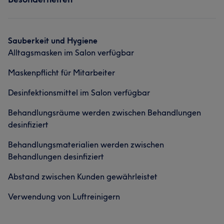
Habe Jahre lange Erfahrung mit der Kosmetischen
Behandlung
Services
Sauberkeit und Hygiene
Alltagsmasken im Salon verfügbar
Gesicht
Massage
Ästhetische Medizin
Maskenpflicht für Mitarbeiter
Desinfektionsmittel im Salon verfügbar
Behandlungsräume werden zwischen Behandlungen
desinfiziert
Behandlungsmaterialien werden zwischen
Behandlungen desinfiziert
Abstand zwischen Kunden gewährleistet
Verwendung von Luftreinigern