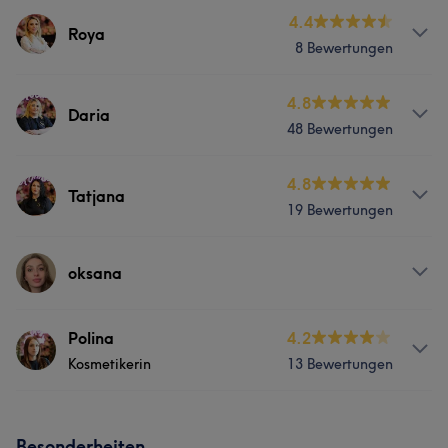
4.4
Roya
8 Bewertungen
Services
4.8
Daria
48 Bewertungen
Nägel
Services
4.8
Tatjana
19 Bewertungen
Haarentfernung
Ästhetische Medizin
Services
oksana
Nägel
Massage
Haarentfernung
Services
Polina
4.2
Ästhetische Medizin
Kosmetikerin
13 Bewertungen
Nägel
Ästhetische Medizin
Info
Besonderheiten