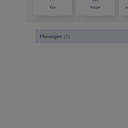
Alle
Nägel
H
Massagen
(
5
)