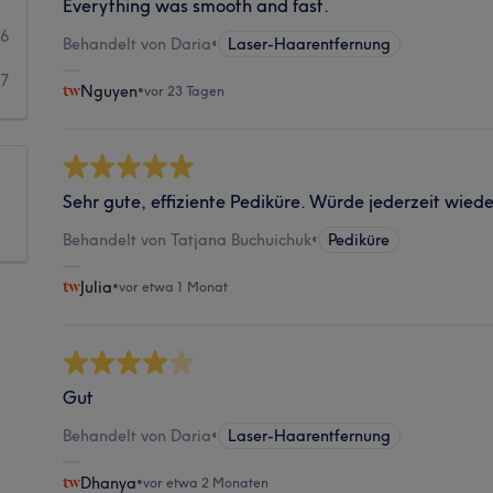
Everything was smooth and fast.
6
Behandelt von Daria
•
Laser-Haarentfernung
7
Nguyen
•
vor 23 Tagen
Sehr gute, effiziente Pediküre. Würde jederzeit wied
Behandelt von Tatjana Buchuichuk
•
Pediküre
Julia
•
vor etwa 1 Monat
Gut
Behandelt von Daria
•
Laser-Haarentfernung
Dhanya
•
vor etwa 2 Monaten