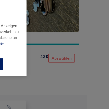
d Anzeigen
nverkehr zu
ebseite an
e-
40 €
Auswählen
n