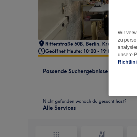
Wir verw
zu perso
Ritterstraße 60B
,
Berlin, Kreuzberg
,
10
analysie
Geöffnet Heute: 10:00 - 19:00
unsere P
Richtlin
Passende Suchergebnisse
Nicht gefunden wonach du gesucht hast?
Alle Services