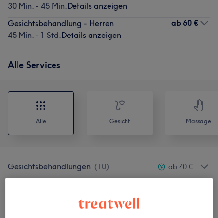
30 Min. - 45 Min.
Details anzeigen
ab
60 €
Gesichtsbehandlung - Herren
45 Min. - 1 Std.
Details anzeigen
Alle Services
Alle
Gesicht
Massage
Gesichtsbehandlungen
(
10
)
ab 40 €
Massagen
(
2
)
ab 39 €
Sprühbräune & Bräune Ohne Sonne
(
1
)
39 €