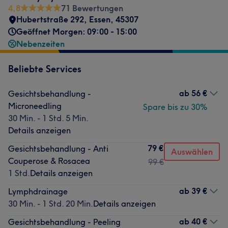
4,8
71 Bewertungen
Hubertstraße 292
,
Essen
,
45307
Geöffnet Morgen: 09:00 - 15:00
Nebenzeiten
Beliebte Services
ab
56 €
Gesichtsbehandlung -
Microneedling
Spare bis zu 30%
30 Min. - 1 Std. 5 Min.
Details anzeigen
79 €
Gesichtsbehandlung - Anti
Auswählen
Couperose & Rosacea
99 €
1 Std.
Details anzeigen
ab
39 €
Lymphdrainage
30 Min. - 1 Std. 20 Min.
Details anzeigen
ab
40 €
Gesichtsbehandlung - Peeling