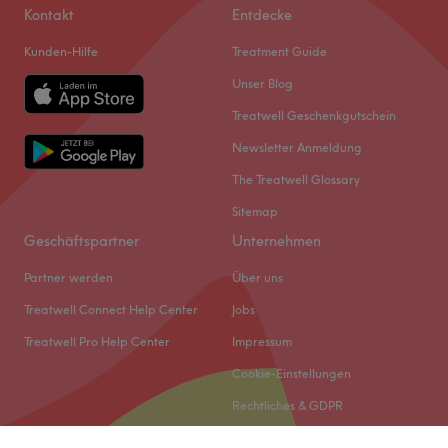
Kontakt
Entdecke
Kunden-Hilfe
Treatment Guide
Unser Blog
Treatwell Geschenkgutschein
Newsletter Anmeldung
The Treatwell Glossary
Sitemap
Geschäftspartner
Unternehmen
Partner werden
Über uns
Treatwell Connect Help Center
Jobs
Treatwell Pro Help Center
Impressum
Cookie-Einstellungen
Rechtliches & GDPR