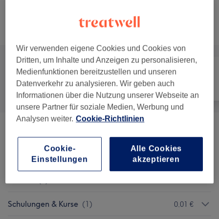
2 Std. 30 Min.
Details anzeigen
Alle Services
Wir verwenden eigene Cookies und Cookies von
Dritten, um Inhalte und Anzeigen zu personalisieren,
Medienfunktionen bereitzustellen und unseren
Datenverkehr zu analysieren. Wir geben auch
Alle
Friseur
Gesicht
Informationen über die Nutzung unserer Webseite an
unsere Partner für soziale Medien, Werbung und
Analysen weiter.
Cookie-Richtlinien
Promo Pakete
(
2
)
0,02 €
Cookie-
Alle Cookies
Make-up & Permanent Make-up
(
9
)
0,01 €
Einstellungen
akzeptieren
Föhnen
(
2
)
0,01 €
Schulungen & Kurse
(
1
)
0,01 €