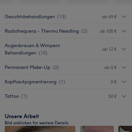
Gesichtsbehandlungen
(
15
)
ab 69 €
Radiofrequenz - Thermo Needling
(
2
)
ab 100 €
Augenbrauen & Wimpern
ab 12 €
Behandlungen
(
10
)
Permanent Make-Up
(
2
)
ab 0 €
Kopfhautpigmentierung
(
1
)
0 €
Tattoo
(
1
)
50 €
Unsere Arbeit
Bild anklicken für weitere Details