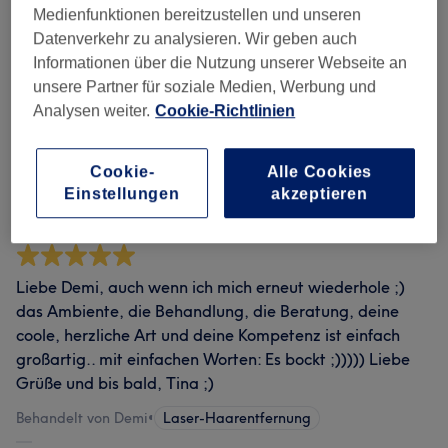
dich in jedem Salon erwartet.
Medienfunktionen bereitzustellen und unseren
Datenverkehr zu analysieren. Wir geben auch
Informationen über die Nutzung unserer Webseite an
unsere Partner für soziale Medien, Werbung und
Demi ist Profi und berät umfassend. Sie arbeitet zügig
Analysen weiter.
Cookie-Richtlinien
und immer freundlich. Ich komme wieder!
Behandelt von Demi
•
Laser-Haarentfernung
Cookie-
Alle Cookies
Einstellungen
akzeptieren
Dörte
•
vor etwa 1 Monat
Verifizierte Bewertung
Liebe Demi, auch wenn ich mich erneut wiederhole ;)
das Ambiente, die Behandlung, die Beratung, deine
coole, herzliche Art und deine Kompetenz ist einfach
großartig.. mit einfachen Worten: Es bockt ;))))) Liebe
Grüße und bis bald, Tina ;)
Behandelt von Demi
•
Laser-Haarentfernung