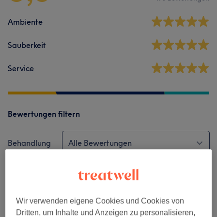
Ambiente
Sauberkeit
Service
Bewertungen filtern
Behandlung
Alle Bewertungen
Bewertung
Nach Sternen filtern
Verifizierte Bewertungen
Wir verwenden eigene Cookies und Cookies von
Geschrieben von unseren Kunden, damit du weißt, was
Dritten, um Inhalte und Anzeigen zu personalisieren,