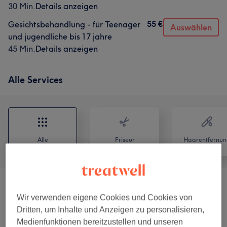
30 Min.
Details anzeigen
55 €
Gesichtsbehandlung - für Teenager
Auswählen
und jugendliche bis 17 jahre
45 Min.
Details anzeigen
Alle Services
Alle
Friseur
Haarentfernun
Permanent Make-Up (nur In Verbindung Mit
ab 99 €
Wir verwenden eigene Cookies und Cookies von
Beratung Buchbar)
(
2
)
Dritten, um Inhalte und Anzeigen zu personalisieren,
Medienfunktionen bereitzustellen und unseren
Gesichtsbehandlungen
(
6
)
ab 55 €