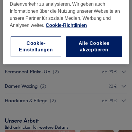
Datenverkehr zu analysieren. Wir geben auch
Informationen über die Nutzung unserer Webseite an
Augenbrauen & Wimpernbehandlungen
(
2
)
ab 70 €
unsere Partner für soziale Medien, Werbung und
Analysen weiter.
Cookie-Richtlinien
Make-Up
(
2
)
ab 70 €
Massagen
(
1
)
ab 45 €
Cookie-
Alle Cookies
Einstellungen
akzeptieren
Zahnaufhellung
(
1
)
55 €
Permanent Make-Up
(
2
)
ab 99 €
Damen Waxing
(
2
)
20 €
Haarkuren & Pflege
(
2
)
ab 99 €
Unsere Arbeit
Bild anklicken für weitere Details