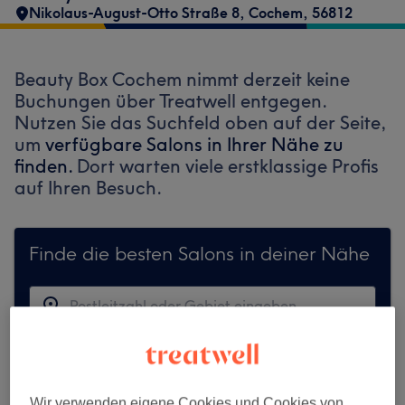
Nikolaus-August-Otto Straße 8
,
Cochem
,
56812
Beauty Box Cochem nimmt derzeit keine
Buchungen über Treatwell entgegen.
Nutzen Sie das Suchfeld oben auf der Seite,
um
verfügbare Salons in Ihrer Nähe zu
finden.
Dort warten viele erstklassige Profis
auf Ihren Besuch.
Finde die besten Salons in deiner Nähe
Auf Treatwell finden
Wir verwenden eigene Cookies und Cookies von