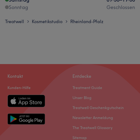
Sonntag
Geschlossen
Treatwell
Kosmetikstudio
Rheinland-Pfalz
>
>
Kontakt
Entdecke
Kunden-Hilfe
Treatment Guide
Unser Blog
Treatwell Geschenkgutschein
Newsletter Anmeldung
The Treatwell Glossary
Sitemap