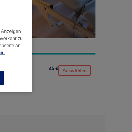
d Anzeigen
nverkehr zu
ebseite an
e-
45 €
Auswählen
n