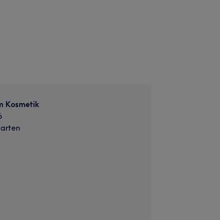
m Kosmetik
6
arten