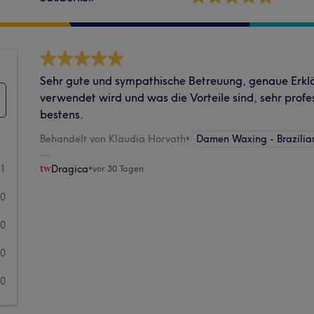
Sehr gute und sympathische Betreuung, genaue Erk
verwendet wird und was die Vorteile sind, sehr profes
bestens.
Behandelt von Klaudia Horvath
•
Damen Waxing - Brazilia
1
Dragica
•
vor 30 Tagen
0
0
0
0