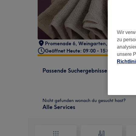
Wir verw
zu perso
Promenade 6
,
Weingarten
,
88250
analysie
Geöffnet Heute: 09:00 - 15:00
unsere P
Richtlin
Passende Suchergebnisse
Nicht gefunden wonach du gesucht hast?
Alle Services