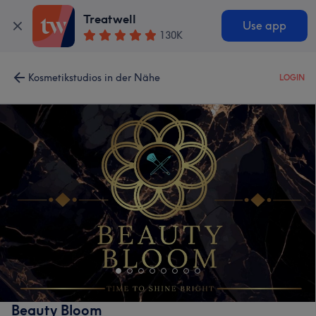
Treatwell
Use app
130K
Kosmetikstudios in der Nähe
LOGIN
Beauty Bloom