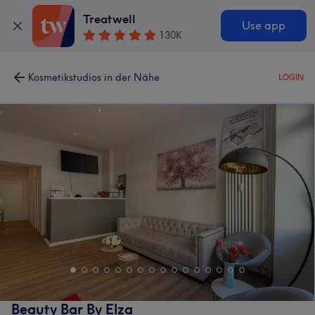
Treatwell
Use app
130K
Kosmetikstudios in der Nähe
LOGIN
Beauty Bar By Elza