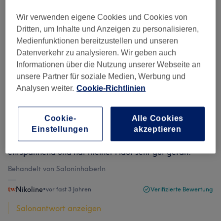
Bewertungen filtern
Wir verwenden eigene Cookies und Cookies von
Dritten, um Inhalte und Anzeigen zu personalisieren,
Bewertung
Nach Sternen filtern
Medienfunktionen bereitzustellen und unseren
Datenverkehr zu analysieren. Wir geben auch
Informationen über die Nutzung unserer Webseite an
Verifizierte Bewertungen
unsere Partner für soziale Medien, Werbung und
Geschrieben von unseren Kunden, damit du weißt, was
Analysen weiter.
Cookie-Richtlinien
dich in jedem Salon erwartet.
Cookie-
Alle Cookies
Einstellungen
akzeptieren
Zaira war super freundlich und die Behandlung war sehr
entspannend und hat meiner Haut sehr gut getan.
Behandelt von SaloninhaberIn
Nikoline
•
vor fast 3 Jahren
Verifizierte Bewertung
Salonantwort anzeigen