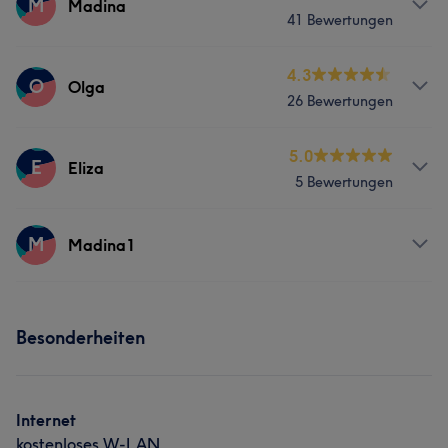
M
Madina
41 Bewertungen
Gesicht
Haarentfernung
Services
4.3
O
Olga
26 Bewertungen
Gesicht
Haarentfernung
Services
5.0
E
Eliza
5 Bewertungen
Nägel
Services
M
Madina1
Haarentfernung
Services
Besonderheiten
Gesicht
Haarentfernung
Internet
kostenloses W-LAN