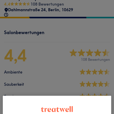
4,4
108 Bewertungen
Dahlmannstraße 24
,
Berlin
,
10629
Salonbewertungen
4,4
108 Bewertungen
Ambiente
Sauberkeit
Service