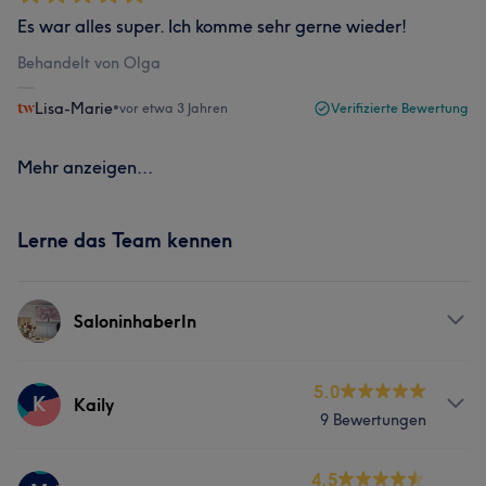
Es war alles super. Ich komme sehr gerne wieder!
Behandelt von Olga
Lisa-Marie
•
vor etwa 3 Jahren
Verifizierte Bewertung
Mehr anzeigen...
Lerne das Team kennen
SaloninhaberIn
Services
5.0
K
Kaily
9 Bewertungen
Gesicht
Haarentfernung
Services
4.5