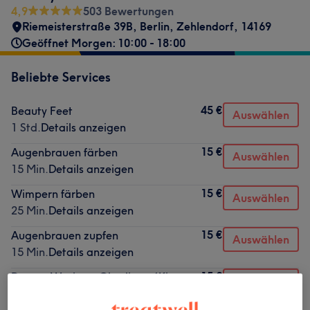
4,9
503 Bewertungen
Riemeisterstraße 39B
,
Berlin, Zehlendorf
,
14169
Geöffnet Morgen: 10:00 - 18:00
Beliebte Services
45 €
Beauty Feet
Auswählen
1 Std.
Details anzeigen
15 €
Augenbrauen färben
Auswählen
15 Min.
Details anzeigen
15 €
Wimpern färben
Auswählen
25 Min.
Details anzeigen
15 €
Augenbrauen zupfen
Auswählen
15 Min.
Details anzeigen
15 €
Damen Waxing - Oberlippe/ Kinn
Auswählen
15 Min.
Details anzeigen