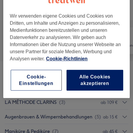
Alle Services
Wir verwenden eigene Cookies und Cookies von
Dritten, um Inhalte und Anzeigen zu personalisieren,
Medienfunktionen bereitzustellen und unseren
Datenverkehr zu analysieren. Wir geben auch
Informationen über die Nutzung unserer Webseite an
Alle
Nägel
Haarentfernun
unsere Partner für soziale Medien, Werbung und
Analysen weiter.
Cookie-Richtlinien
La Mer
(
1
)
180 €
Cookie-
Alle Cookies
Einstellungen
akzeptieren
Gesichtsbehandlungen
(
9
)
ab 69 €
LA MÉTHODE CLARINS
(
3
)
ab 109 €
Augenbrauen & Wimpernbehandlungen
(
5
)
ab 15 €
Maniküre & Pediküre
(
7
)
ab 45 €