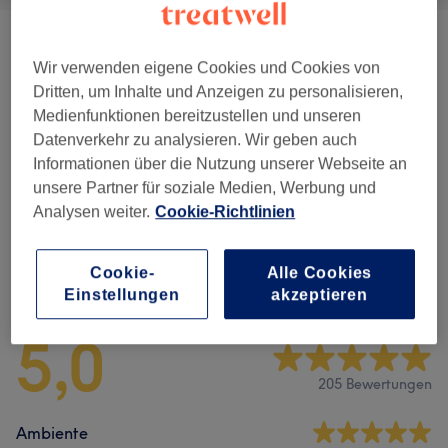
Service Extra
(
2
)
ab 1 €
Wir verwenden eigene Cookies und Cookies von
Dritten, um Inhalte und Anzeigen zu personalisieren,
Gesichtsbehandlungen
(
24
)
ab 24 €
Medienfunktionen bereitzustellen und unseren
Datenverkehr zu analysieren. Wir geben auch
Zubuchbare Extras
(
10
)
ab 6 €
Informationen über die Nutzung unserer Webseite an
unsere Partner für soziale Medien, Werbung und
Augenbrauen & Wimpernbehandlungen
(
6
)
ab 14 €
Analysen weiter.
Cookie-Richtlinien
Cookie-
Alle Cookies
Salonbewertungen
Einstellungen
akzeptieren
5,0
205 Bewertungen
Ambiente