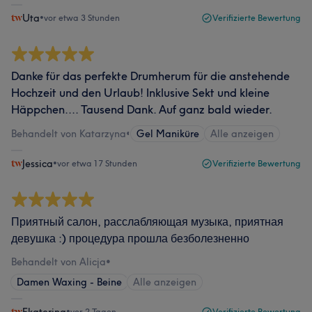
Uta
•
vor etwa 3 Stunden
Verifizierte Bewertung
Danke für das perfekte Drumherum für die anstehende
Hochzeit und den Urlaub! Inklusive Sekt und kleine
Häppchen.... Tausend Dank. Auf ganz bald wieder.
Behandelt von Katarzyna
•
Gel Maniküre
Alle anzeigen
Jessica
•
vor etwa 17 Stunden
Verifizierte Bewertung
Приятный салон, расслабляющая музыка, приятная
девушка :) процедура прошла безболезненно
Behandelt von Alicja
•
Damen Waxing - Beine
Alle anzeigen
•
vor 2 Tagen
Verifizierte Bewertung