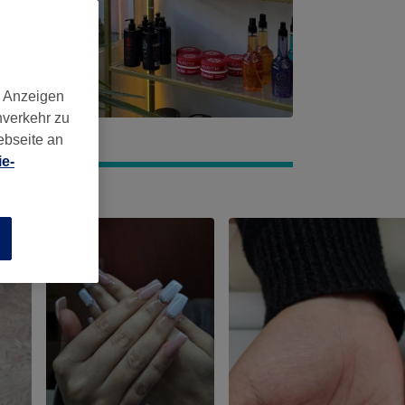
d Anzeigen
nverkehr zu
ebseite an
e-
n