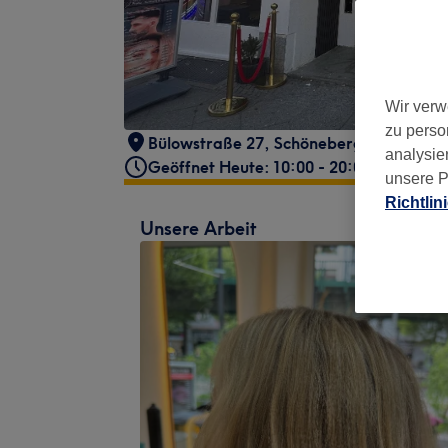
Wir verw
zu perso
Bülowstraße 27
,
Schöneberg
,
Berlin
,
10
analysie
Geöffnet Heute: 10:00 - 20:00
unsere P
Richtlin
Unsere Arbeit