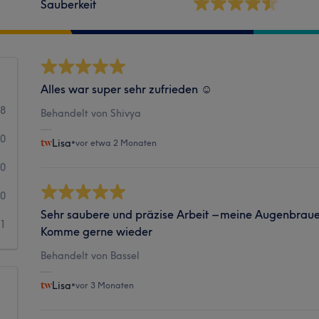
Sauberkeit
Alles war super sehr zufrieden ☺️
8
Behandelt von Shivya
0
Lisa
•
vor etwa 2 Monaten
0
0
Sehr saubere und präzise Arbeit – meine Augenbraue
1
Komme gerne wieder
Behandelt von Bassel
Lisa
•
vor 3 Monaten