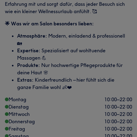
Erfahrung mit und sorgt dafür, dass jeder Besuch sich
wie ein kleiner Wellnessurlaub anfühlt. 🥰
🌟 Was wir am Salon besonders lieben:
Atmosphäre:
Modern, einladend & professionell
🏡
Expertise:
Spezialisiert auf wohltuende
Massagen 💪
Produkte:
Nur hochwertige Pflegeprodukte für
deine Haut 🌸
Extras:
Kinderfreundlich – hier fühlt sich die
ganze Familie wohl 👶❤️
Montag
10:00
–
22:00
Dienstag
10:00
–
22:00
Mittwoch
10:00
–
22:00
Donnerstag
10:00
–
22:00
Freitag
10:00
–
22:00
Samstag
10:00
–
22:00