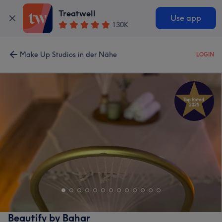
Treatwell
Use app
130K
Make Up Studios in der Nähe
LOGIN
Beautify by Bahar