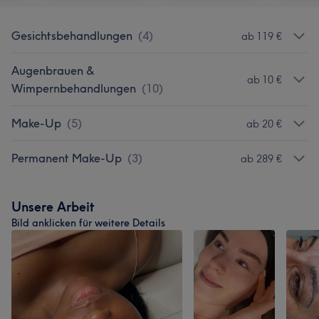
Gesichtsbehandlungen
(
4
)
ab 119 €
Augenbrauen &
ab 10 €
Wimpernbehandlungen
(
10
)
Make-Up
(
5
)
ab 20 €
Permanent Make-Up
(
3
)
ab 289 €
Unsere Arbeit
Bild anklicken für weitere Details