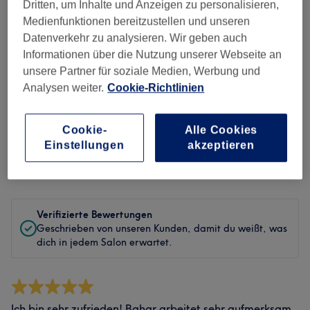
Dritten, um Inhalte und Anzeigen zu personalisieren,
Medienfunktionen bereitzustellen und unseren
Service
Datenverkehr zu analysieren. Wir geben auch
Informationen über die Nutzung unserer Webseite an
unsere Partner für soziale Medien, Werbung und
Analysen weiter.
Cookie-Richtlinien
Bewertungen filtern
Cookie-
Alle Cookies
Behandlung
Alle Bewertungen
Einstellungen
akzeptieren
Bewertung
Nach Sternen filtern
Verifizierte Bewertungen
Geschrieben von unseren Kunden, damit du weißt, was
dich in jedem Salon erwartet.
Ich bin sehr zufrieden! Bahar arbeitet sehr aufmerksam