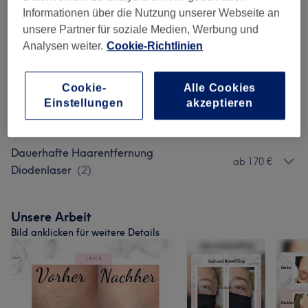
Informationen über die Nutzung unserer Webseite an
Augenbrauen & Wimpernbehandlungen
(
3
)
ab 55 €
unsere Partner für soziale Medien, Werbung und
Analysen weiter.
Cookie-Richtlinien
Dauerhafte Haarentfernung Herren
(
7
)
ab 40 €
Zahnaufhellung
(
3
)
ab 45 €
Cookie-
Alle Cookies
Einstellungen
akzeptieren
Gesichtsbehandlungen
(
2
)
ab 15 €
Dauerhafte Haarentfernung
ab 170 €
Diodenlaser
(
2
)
Unsere Arbeit
Bild anklicken für weitere Details