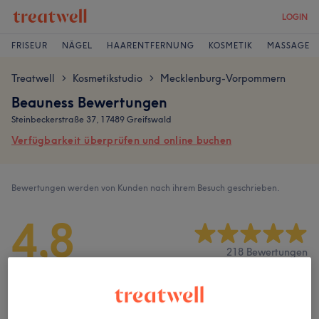
LOGIN
FRISEUR
NÄGEL
HAARENTFERNUNG
KOSMETIK
MASSAGE
Treatwell
Kosmetikstudio
Mecklenburg-Vorpommern
>
>
Beauness Bewertungen
Steinbeckerstraße 37, 17489 Greifswald
Verfügbarkeit überprüfen und online buchen
Bewertungen werden von Kunden nach ihrem Besuch geschrieben.
4,8
218 Bewertungen
Ambiente