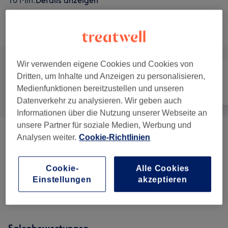
10 Min.
Details anzeigen
Alle Services
Wir verwenden eigene Cookies und Cookies von
Dritten, um Inhalte und Anzeigen zu personalisieren,
Medienfunktionen bereitzustellen und unseren
Alle
Friseur
Gesicht
Datenverkehr zu analysieren. Wir geben auch
Informationen über die Nutzung unserer Webseite an
unsere Partner für soziale Medien, Werbung und
Herren - Haarschnitte & Stylings
(
8
)
ab 18 €
Analysen weiter.
Cookie-Richtlinien
Kinder - Haarschnitte & Stylings
(
1
)
24 €
Cookie-
Alle Cookies
Einstellungen
akzeptieren
Zubuchbare Extras
(
2
)
ab 10 €