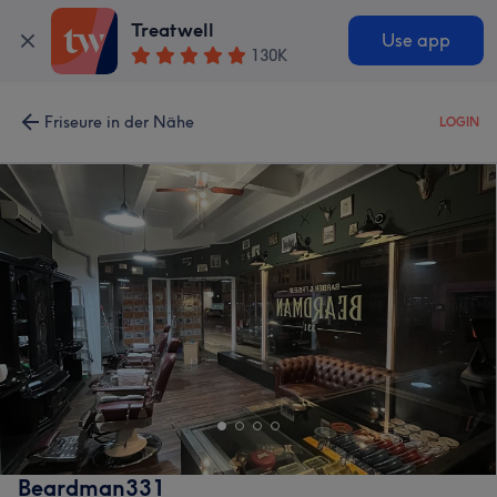
Treatwell
Use app
130K
Friseure in der Nähe
LOGIN
Beardman331