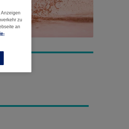
d Anzeigen
nverkehr zu
ebseite an
e-
n