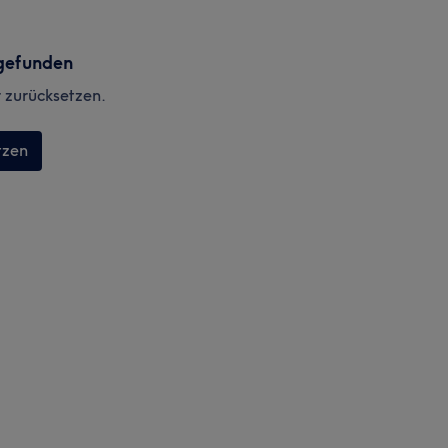
gefunden
r zurücksetzen.
tzen