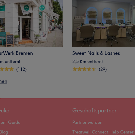
urWerk Bremen
Sweet Nails & Lashes
m entfernt
2,5 Km entfernt
(112)
(29)
emen
ecke
Geschäftspartner
ment Guide
Partner werden
Blog
Treatwell Connect Help Center