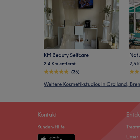
KM Beauty Selfcare
Nat
2,4 Km entfernt
2,5 K
(35)
Weitere Kosmetikstudios in Grolland, Br
Kontakt
Entd
Kunden-Hilfe
Treat
Unser 