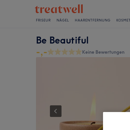
FRISEUR
NÄGEL
HAARENTFERNUNG
KOSMET
Be Beautiful
-,-
Keine Bewertungen