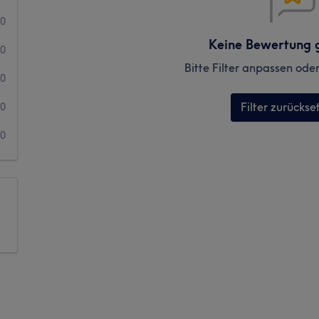
0
Keine Bewertung 
0
Bitte Filter anpassen ode
0
Filter zurückse
0
0