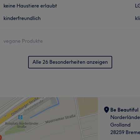
keine Haustiere erlaubt
L
kinderfreundlich
kl
vegane Produkte
Alle 26 Besonderheiten anzeigen
Be Beautiful
Norderländer
Grolland
28259 Brem