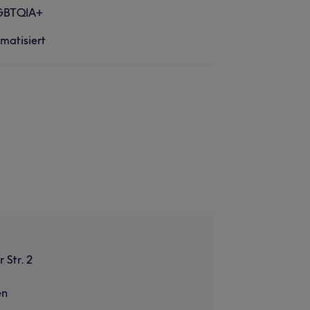
GBTQIA+
imatisiert
 Str. 2
en