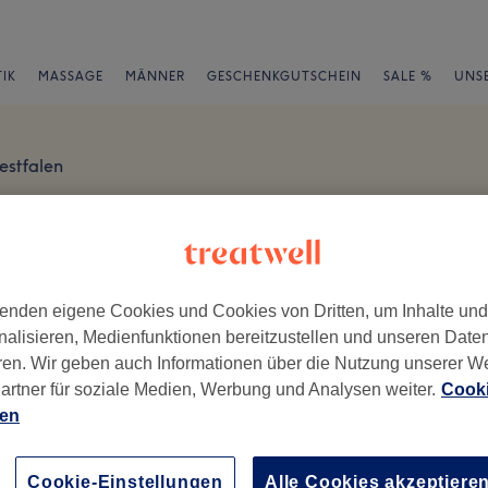
IK
MASSAGE
MÄNNER
GESCHENKGUTSCHEIN
SALE %
UNS
estfalen
Bewertungen
en
enden eigene Cookies und Cookies von Dritten, um Inhalte un
nalisieren, Medienfunktionen bereitzustellen und unseren Date
ren. Wir geben auch Informationen über die Nutzung unserer W
artner für soziale Medien, Werbung und Analysen weiter.
Cooki
ch geschrieben.
ien
Ambiente
Se
Cookie-Einstellungen
Alle Cookies akzeptiere