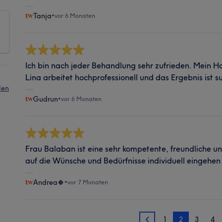
Tanja
•
vor 6 Monaten
Ich bin nach jeder Behandlung sehr zufrieden. Mein H
Lina arbeitet hochprofessionell und das Ergebnis ist 
len
Gudrun
•
vor 6 Monaten
Frau Balaban ist eine sehr kompetente, freundliche und
auf die Wünsche und Bedürfnisse individuell eingehen
Andrea🍀
•
vor 7 Monaten
1
2
3
4