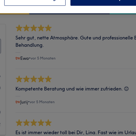
Sauberkeit
Sehr gut, nette Atmosphäre. Gute und professionelle 
Behandlung.
Ewa
•
vor 5 Monaten
6
0
Kompetente Beratung und wie immer zufrieden. 😊
1
Jurij
•
vor 5 Monaten
0
2
Es ist immer wieder toll bei Dir, Lina. Fast wie im Ur