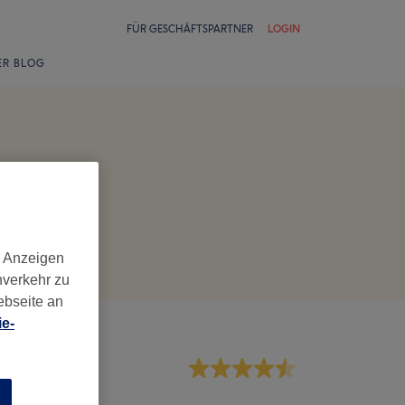
FÜR GESCHÄFTSPARTNER
LOGIN
ER BLOG
d Anzeigen
nverkehr zu
ebseite an
e-
rvice
n