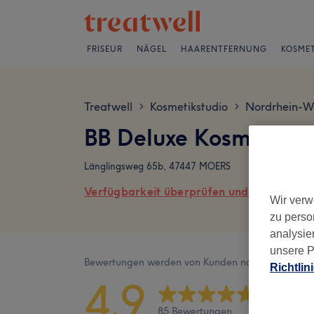
FRISEUR
NÄGEL
HAARENTFERNUNG
KOSMET
Treatwell
Kosmetikstudio
Nordrhein-W
>
>
BB Deluxe Kosmetik 
Länglingsweg 65b, 47447 MOERS
Verfügbarkeit überprüfen und online buch
Wir verw
zu perso
analysie
unsere P
Bewertungen werden von Kunden nach ihrem Besu
Richtlin
4,9
85 Bewertungen