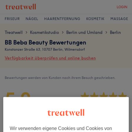
LOGIN
FRISEUR
NÄGEL
HAARENTFERNUNG
KOSMETIK
MASSAGE
Treatwell
Kosmetikstudio
Berlin und Umland
Berlin
>
>
>
BB Beba Beauty Bewertungen
Konstanzer Straße 63, 10707 Berlin, Wilmersdorf
Verfügbarkeit überprüfen und online buchen
Bewertungen werden von Kunden nach ihrem Besuch geschrieben.
5,0
1137 Bewertungen
Ambiente
Wir verwenden eigene Cookies und Cookies von