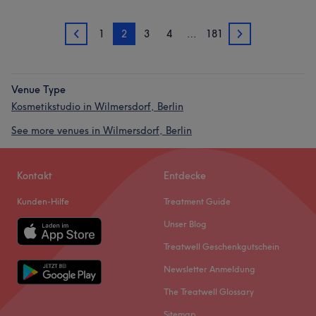
1
2
3
4
…
181
1
3
Venue Type
Kosmetikstudio in Wilmersdorf, Berlin
See more venues in Wilmersdorf, Berlin
Kontakt
Entdecke
Kunden-Hilfe
Treatment Guide
Unser Blog
Treatwell Geschenkgutschein
Newsletter Anmeldung
The Treatwell Glossary
Sitemap