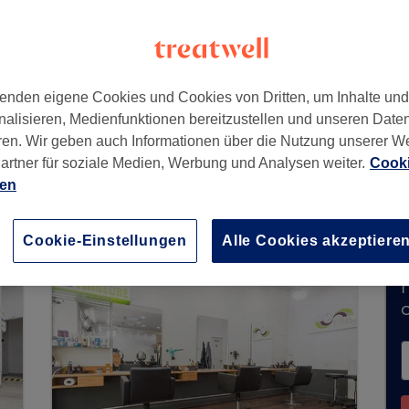
81667
enden eigene Cookies und Cookies von Dritten, um Inhalte un
nalisieren, Medienfunktionen bereitzustellen und unseren Date
ren. Wir geben auch Informationen über die Nutzung unserer W
artner für soziale Medien, Werbung und Analysen weiter.
Cooki
 nimmt derzeit keine Buchungen über Treatwell 
ien
verfügbare Salons in Ihrer Nähe zu finden.
Dort 
Cookie-Einstellungen
Alle Cookies akzeptiere