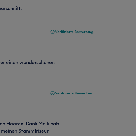
aarschnitt.
Verifizierte Bewertung
hter einen wunderschönen
Verifizierte Bewertung
nen Haaren. Dank Melli hab
h meinen Stammfriseur