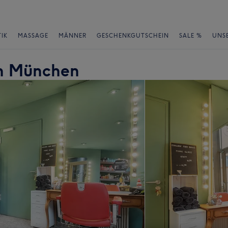
IK
MASSAGE
MÄNNER
GESCHENKGUTSCHEIN
SALE %
UNS
 in München