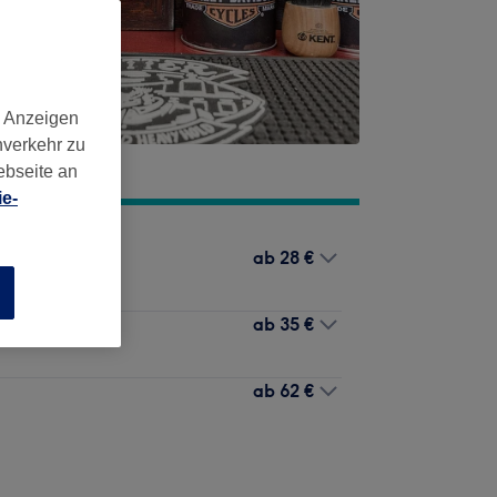
d Anzeigen
nverkehr zu
ebseite an
e-
ab
28 €
n
ab
35 €
ab
62 €