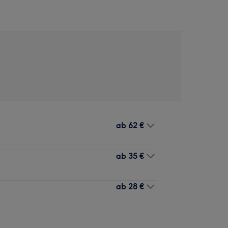
ab
62 €
ab
35 €
ab
28 €