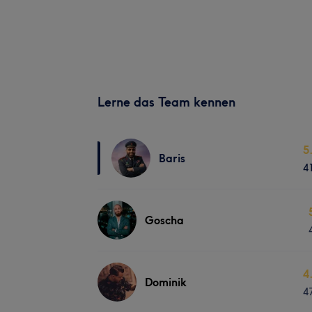
Lerne das Team kennen
5
Baris
4
Goscha
4
Dominik
4