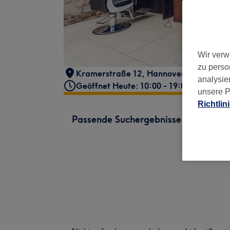
Wir verw
zu perso
Kramerstraße 12
,
Hannover
,
30159
analysie
Geöffnet Heute: 10:00 - 19:00
unsere P
Richtlin
Passende Suchergebnisse