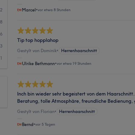
02
Marcel
•
vor etwa 8 Stunden
78
6
Tip top hopplahop
3
Gestylt von Dominik
•
Herrenhaarschnitt
1
Ulrike Bethmann
•
vor etwa 19 Stunden
Inch bin wieder sehr begeistert von dem Haarschnitt
Beratung, tolle Atmosphäre, freundliche Bedienung, 
Gestylt von Florian
•
Herrenhaarschnitt
Bernd
•
vor 5 Tagen