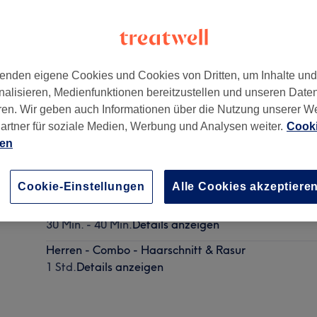
enden eigene Cookies und Cookies von Dritten, um Inhalte un
nalisieren, Medienfunktionen bereitzustellen und unseren Date
ren. Wir geben auch Informationen über die Nutzung unserer W
artner für soziale Medien, Werbung und Analysen weiter.
Cooki
ien
Herren - Bart schneiden
30 Min.
Details anzeigen
Cookie-Einstellungen
Alle Cookies akzeptiere
Herren - Haarschnitt
30 Min. - 40 Min.
Details anzeigen
Herren - Combo - Haarschnitt & Rasur
1 Std.
Details anzeigen