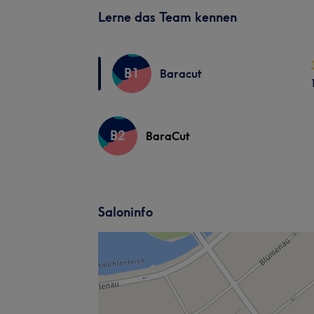
Lerne das Team kennen
B1
Baracut
B2
BaraCut
Saloninfo