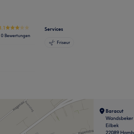
3.1
Services
10 Bewertungen
Friseur
Baracut
Wandsbeker 
Eilbek
22089 Hamb