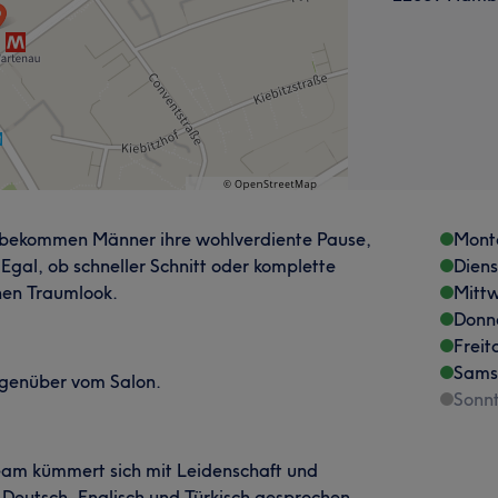
 bekommen Männer ihre wohlverdiente Pause,
Mont
 Egal, ob schneller Schnitt oder komplette
Dien
nen Traumlook.
Mitt
Donn
Freit
Sams
egenüber vom Salon.
Sonn
Team kümmert sich mit Leidenschaft und
 Deutsch, Englisch und Türkisch gesprochen.