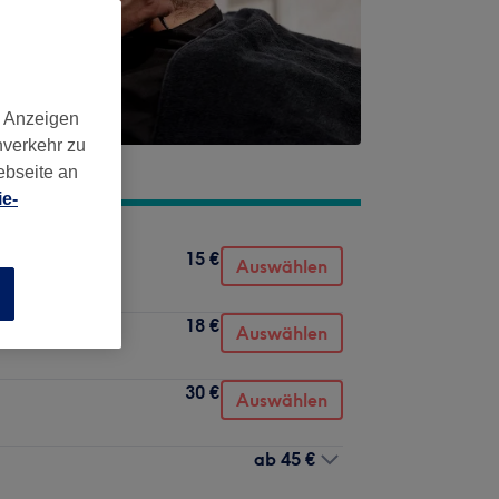
d Anzeigen
nverkehr zu
ebseite an
e-
15 €
Auswählen
n
18 €
Auswählen
30 €
Auswählen
ab
45 €