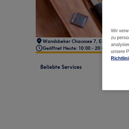
Wir verw
zu perso
Wandsbeker Chaussee 7
,
Eilbek
,
Hamb
analysie
Geöffnet Heute: 10:00 - 20:00
unsere P
Richtlin
Beliebte Services