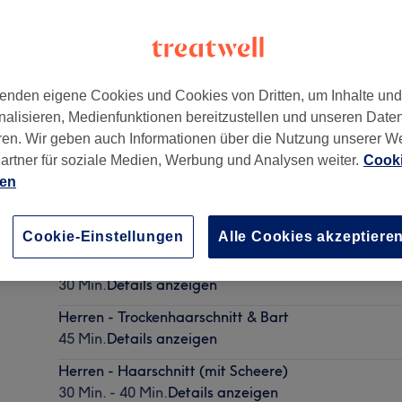
enden eigene Cookies und Cookies von Dritten, um Inhalte un
nalisieren, Medienfunktionen bereitzustellen und unseren Date
urg
,
22089
ren. Wir geben auch Informationen über die Nutzung unserer W
artner für soziale Medien, Werbung und Analysen weiter.
Cooki
ien
Herren - Bart
20 Min.
Details anzeigen
Cookie-Einstellungen
Alle Cookies akzeptiere
Herren - Maschinenhaarschnitt
30 Min.
Details anzeigen
Herren - Trockenhaarschnitt & Bart
45 Min.
Details anzeigen
Herren - Haarschnitt (mit Scheere)
30 Min. - 40 Min.
Details anzeigen