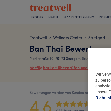
FRISEUR
NÄGEL
HAARENTFERNUNG
KOSMET
Treatwell
Wellness Center
Stuttgart
>
>
>
Ban Thai Bewertung
Marktstraße 10, 70173 Stuttgart, Deutschland
Verfügbarkeit überprüfen und online buch
Wir verw
zu perso
analysie
unsere P
Bewertungen werden von Kunden nach ihrem Besu
Richtlin
4,6
200 Bewertungen