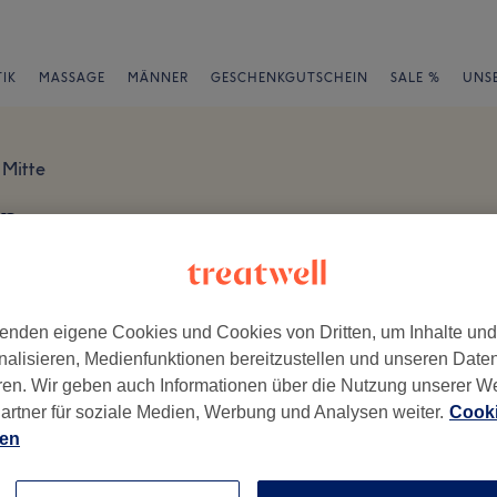
IK
MASSAGE
MÄNNER
GESCHENKGUTSCHEIN
SALE %
UNS
Mitte
en
en
enden eigene Cookies und Cookies von Dritten, um Inhalte un
nalisieren, Medienfunktionen bereitzustellen und unseren Date
ren. Wir geben auch Informationen über die Nutzung unserer W
artner für soziale Medien, Werbung und Analysen weiter.
Cooki
ch geschrieben.
ien
Ambiente
Se