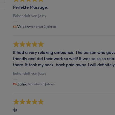
Perfekte Massage.
Behandelt von Jessy
Volkan
•
vor etwa 3 Jahren
It had a very relaxing ambiance. The person who ga
friendly and did their work so well! It was so so so re
there. It took my neck, back pain away. I will definitel
Behandelt von Jessy
Zahra
•
vor etwa 3 Jahren
👍