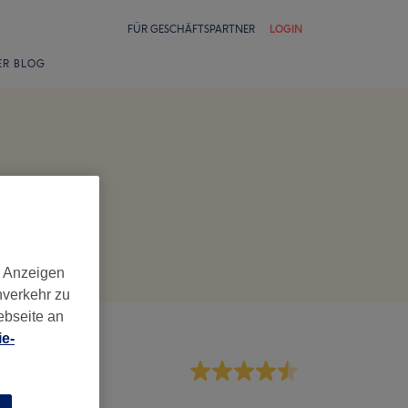
FÜR GESCHÄFTSPARTNER
LOGIN
ER BLOG
d Anzeigen
nverkehr zu
ebseite an
e-
rvice