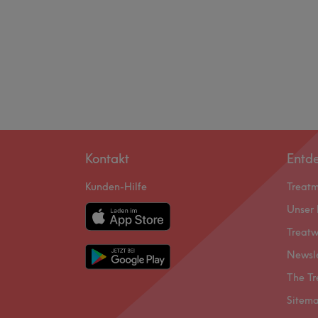
Kontakt
Entd
Kunden-Hilfe
Treat
Unser 
Treatw
Newsl
The Tr
Sitem