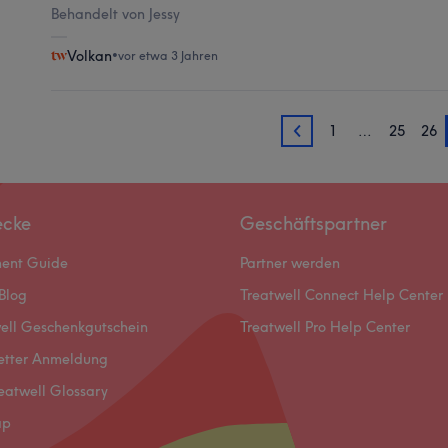
Behandelt von Jessy
Volkan
•
vor etwa 3 Jahren
1
…
25
26
26
ecke
Geschäftspartner
ment Guide
Partner werden
Blog
Treatwell Connect Help Center
ell Geschenkgutschein
Treatwell Pro Help Center
etter Anmeldung
eatwell Glossary
ap