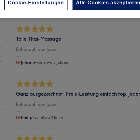
Sauberkeit
Cookie-Einstellungen
Alle Cookies akzeptiere
Tolle Thai-Massage
9
Behandelt von Jessy
4
Juliane
•
vor etwa 3 Jahren
8
3
Ganz ausgezeichnet. Preis-Leistung einfach top. Jede
4
Behandelt von Jessy
Philip
•
vor etwa 3 Jahren