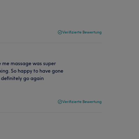
Verifizierte Bewertung
ve me massage was super
laxing. So happy to have gone
y definitely go again
Verifizierte Bewertung