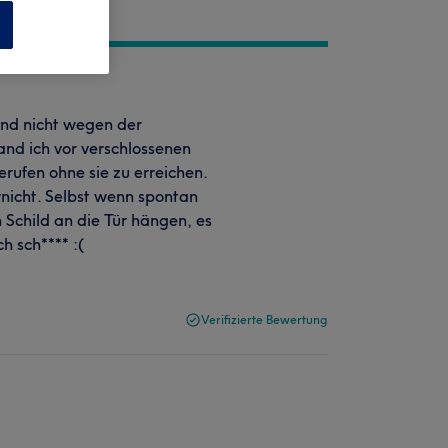
n
und nicht wegen der
and ich vor verschlossenen
rufen ohne sie zu erreichen.
rnicht. Selbst wenn spontan
Schild an die Tür hängen, es
h sch**** :(
Verifizierte Bewertung