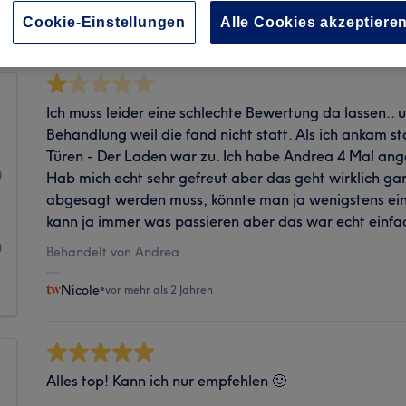
Sauberkeit
Cookie-Einstellungen
Alle Cookies akzeptiere
Ich muss leider eine schlechte Bewertung da lassen.. 
Behandlung weil die fand nicht statt. Als ich ankam st
1
Türen - Der Laden war zu. Ich habe Andrea 4 Mal ange
0
Hab mich echt sehr gefreut aber das geht wirklich ga
abgesagt werden muss, könnte man ja wenigstens ein 
1
kann ja immer was passieren aber das war echt einfac
0
Behandelt von Andrea
1
Nicole
•
vor mehr als 2 Jahren
Alles top! Kann ich nur empfehlen 🙂