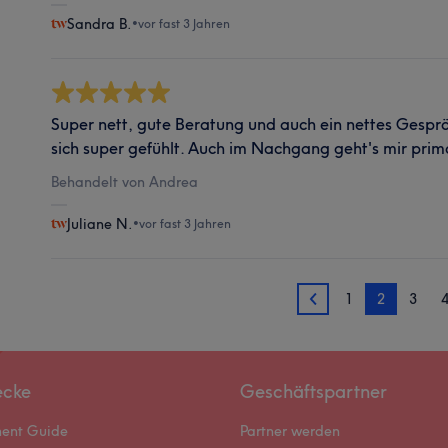
Sandra B.
•
vor fast 3 Jahren
Super nett, gute Beratung und auch ein nettes Gesp
sich super gefühlt. Auch im Nachgang geht's mir pri
Behandelt von Andrea
Juliane N.
•
vor fast 3 Jahren
1
2
3
1
ecke
Geschäftspartner
ment Guide
Partner werden