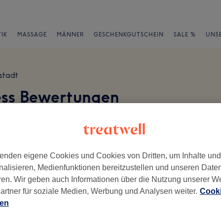
IK
MASSAGE
MÄNNER
GESCHENKGUTSCHEIN
SALE %
UNS
stadt
ess Bewertungen
en
enden eigene Cookies und Cookies von Dritten, um Inhalte un
nalisieren, Medienfunktionen bereitzustellen und unseren Date
ren. Wir geben auch Informationen über die Nutzung unserer W
ch geschrieben.
artner für soziale Medien, Werbung und Analysen weiter.
Cooki
Ambiente
Se
ien