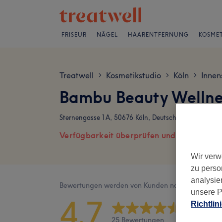
FRISEUR
NÄGEL
HAARENTFERNUNG
KOSMET
Treatwell
Kosmetikstudio
Köln
Innen
>
>
>
Bambu Beauty Welln
Sternengasse 1A, 50676 Köln, Deutschland
Verfügbarkeit überprüfen und online buch
Wir verw
zu perso
analysie
Bewertungen werden von Kunden nach ihrem Besu
unsere P
4,7
Richtlin
25 Bewertungen