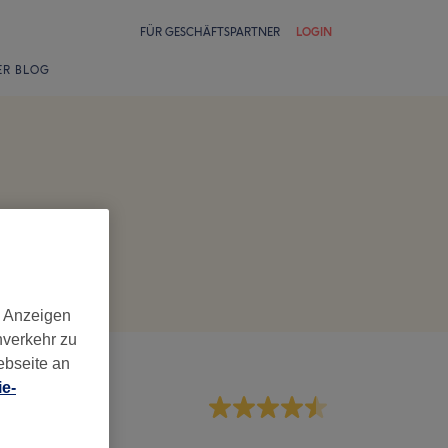
FÜR GESCHÄFTSPARTNER
LOGIN
ER BLOG
d Anzeigen
nverkehr zu
ebseite an
e-
rvice