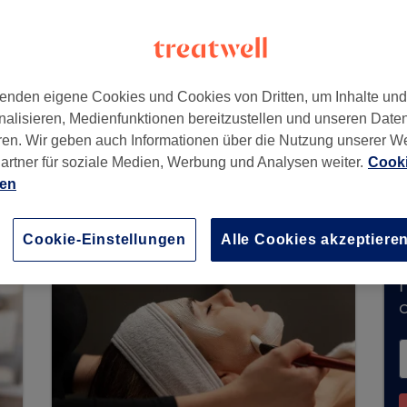
enden eigene Cookies und Cookies von Dritten, um Inhalte un
nalisieren, Medienfunktionen bereitzustellen und unseren Date
ren. Wir geben auch Informationen über die Nutzung unserer W
artner für soziale Medien, Werbung und Analysen weiter.
Cooki
immt derzeit keine Buchungen über Treatwell e
ien
e Salons in Ihrer Nähe zu finden.
Dort warten vi
Cookie-Einstellungen
Alle Cookies akzeptiere