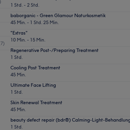
)
1 Std. - 2 Std.
baborganic - Green Glamour Naturkosmetik
45 Min. - 1 Std. 25 Min.
"Extras"
10 Min. - 15 Min.
(
7
)
Regenerative Post-/Preparing Treatment
1 Std.
Cooling Post Treatment
45 Min.
Ultimate Face Lifting
1 Std.
Skin Renewal Treatment
45 Min.
beauty defect repair (bdr®) Calming-Light-Behandlun
1 Std.