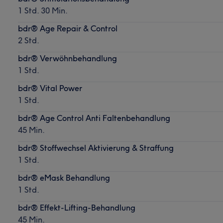
1 Std. 30 Min.
bdr® Age Repair & Control
2 Std.
bdr® Verwöhnbehandlung
1 Std.
bdr® Vital Power
1 Std.
bdr® Age Control Anti Faltenbehandlung
45 Min.
bdr® Stoffwechsel Aktivierung & Straffung
1 Std.
bdr® eMask Behandlung
1 Std.
bdr® Effekt-Lifting-Behandlung
45 Min.