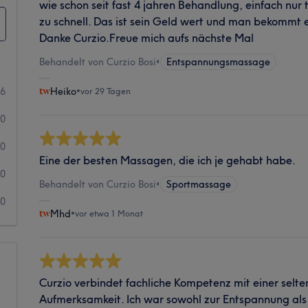
wie schon seit fast 4 jahren Behandlung, einfach nur to
zu schnell. Das ist sein Geld wert und man bekommt 
Danke Curzio.Freue mich aufs nächste Mal
Behandelt von Curzio Bosi
•
Entspannungsmassage
6
Heiko
•
vor 29 Tagen
0
0
Eine der besten Massagen, die ich je gehabt habe.
0
Behandelt von Curzio Bosi
•
Sportmassage
0
Mhd
•
vor etwa 1 Monat
Curzio verbindet fachliche Kompetenz mit einer selt
Aufmerksamkeit. Ich war sowohl zur Entspannung al