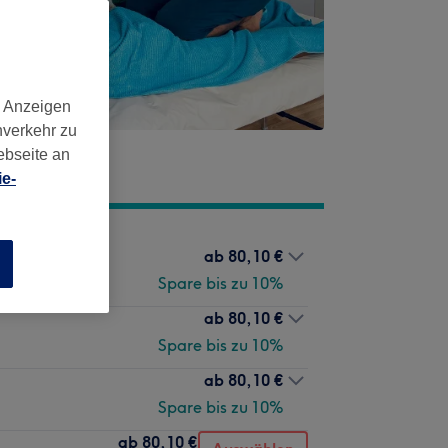
d Anzeigen
nverkehr zu
ebseite an
e-
ab
80,10 €
n
Spare bis zu 10%
ab
80,10 €
Spare bis zu 10%
ab
80,10 €
Spare bis zu 10%
ab
80,10 €