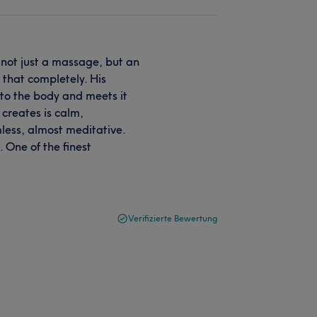
 not just a massage, but an
 that completely. His
s to the body and meets it
creates is calm,
mless, almost meditative.
. One of the finest
Verifizierte Bewertung