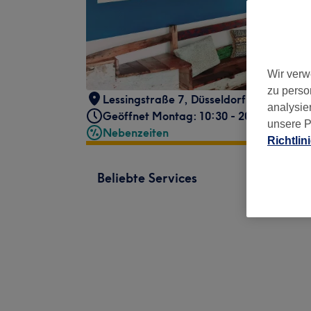
Wir verw
zu perso
Lessingstraße 7
,
Düsseldorf
,
40227
analysie
Geöffnet Montag: 10:30 - 20:00
unsere P
Nebenzeiten
Richtlin
Beliebte Services