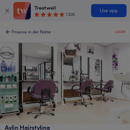
Treatwell
Use app
130K
Friseure in der Nähe
LOGIN
Aylin Hairstyling