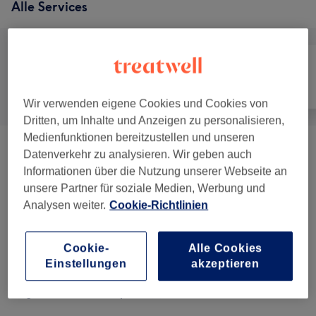
Alle Services
Alle
Friseur
Gesicht
Wir verwenden eigene Cookies und Cookies von
Dritten, um Inhalte und Anzeigen zu personalisieren,
Medienfunktionen bereitzustellen und unseren
Damen - Haarschnitte & Stylings
(
8
)
ab 32 €
Datenverkehr zu analysieren. Wir geben auch
Informationen über die Nutzung unserer Webseite an
Damen - Coloration & Farbe
(
14
)
unsere Partner für soziale Medien, Werbung und
ab 15 €
Analysen weiter.
Cookie-Richtlinien
Herren - Haarschnitte & Rasuren
(
2
)
ab 20 €
Cookie-
Alle Cookies
Kinder - Haarschnitte & Stylings
(
2
)
ab 18 €
Einstellungen
akzeptieren
Augenbrauen & Wimpern
(
5
)
ab 8 €