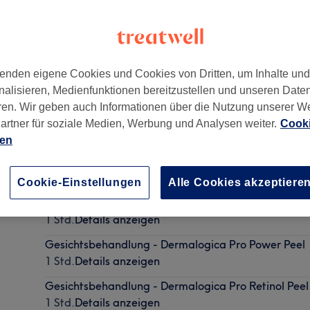
enden eigene Cookies und Cookies von Dritten, um Inhalte un
nalisieren, Medienfunktionen bereitzustellen und unseren Date
ren. Wir geben auch Informationen über die Nutzung unserer W
artner für soziale Medien, Werbung und Analysen weiter.
Cooki
ien
Gesichtsbehandlung - Dermalogica Pro Eye Flash (
20 Min.
Details anzeigen
Cookie-Einstellungen
Alle Cookies akzeptiere
Gesichtsbehandlung - Basic Dermalogica Pro Skin 6
1 Std.
Details anzeigen
Gesichtsbehandlung - Dermalogica Pro Power Peel
1 Std.
Details anzeigen
Gesichtsbehandlung - Dermalogica Pro Retinol Peel
1 Std.
Details anzeigen