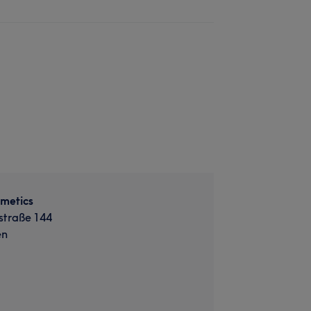
metics
traße 144
en