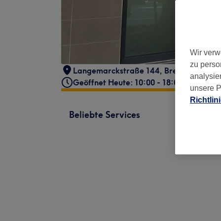
Wir verw
zu perso
Langemarckstraße 144
,
Bremen
,
28199
analysie
Geöffnet Heute: 10:00 - 18:00
unsere P
Richtlin
Beliebte Services