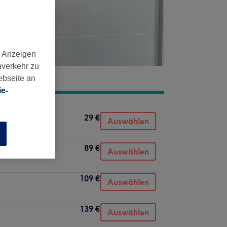
d Anzeigen
nverkehr zu
ebseite an
e-
29 €
Zubuchbar)
Auswählen
n
89 €
0
Auswählen
109 €
Auswählen
139 €
Auswählen