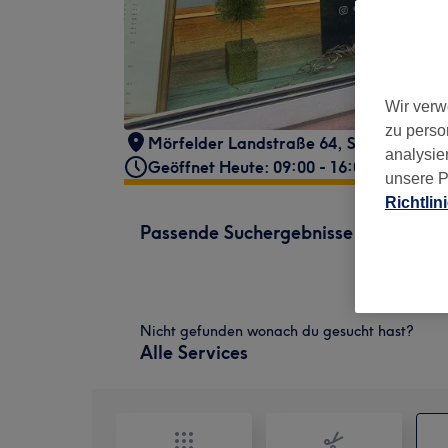
Wir verw
zu perso
Mörfelder Landstraße 64
,
Sachsenhaus
analysie
Geöffnet Heute: 09:00 - 16:00
unsere P
Richtlin
Passende Suchergebnisse
Nicht gefunden wonach du gesucht hast?
Alle Services