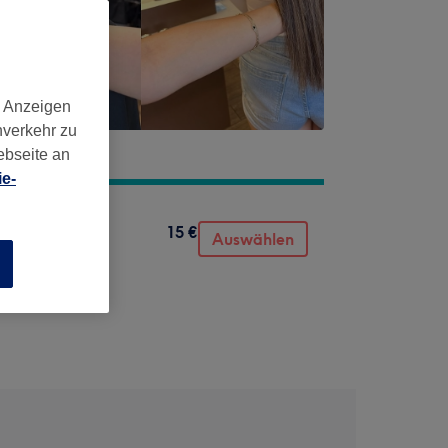
d Anzeigen
nverkehr zu
ebseite an
e-
15 €
Auswählen
n