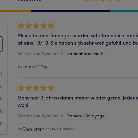
Meine beiden Teenager wurden sehr freundlich empf
ist eine 10/10. Sie haben sich sehr wohlgefühlt und
Gestylt von Ayça Yesil
•
Damenhaarschnitt
Lou
•
vor 1 Tag
33
3
Gehe seit 3 Jahren dahin,immer wieder gerne. Jeder s
0
wohl.
0
Gestylt von Ayça Yesil
•
Damen - Balayage
0
Charlotte
•
vor etwa 1 Monat