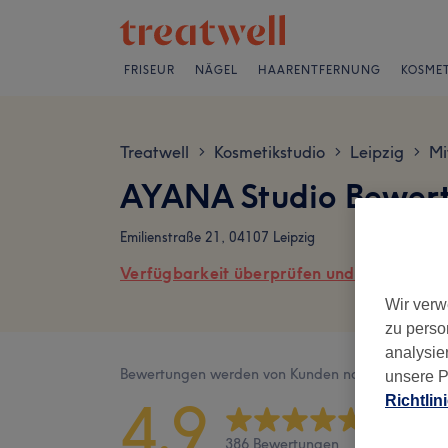
FRISEUR
NÄGEL
HAARENTFERNUNG
KOSMET
Treatwell
Kosmetikstudio
Leipzig
Mi
>
>
>
AYANA Studio Bewer
Emilienstraße 21, 04107 Leipzig
Verfügbarkeit überprüfen und online buch
Wir verw
zu perso
analysie
Bewertungen werden von Kunden nach ihrem Besu
unsere P
4,9
Richtlin
386 Bewertungen