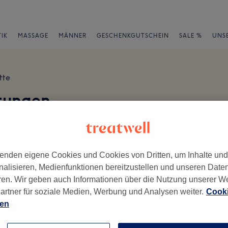
IK
MASSAGE
MÄNNER
GESCHENKGUTSCHEIN
SALE %
UNS
tte
tungen
en
enden eigene Cookies und Cookies von Dritten, um Inhalte un
nalisieren, Medienfunktionen bereitzustellen und unseren Date
ren. Wir geben auch Informationen über die Nutzung unserer W
ch geschrieben.
artner für soziale Medien, Werbung und Analysen weiter.
Cooki
ien
Ambiente
Se