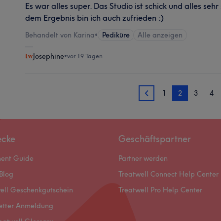
Es war alles super. Das Studio ist schick und alles sehr
dem Ergebnis bin ich auch zufrieden :)
Behandelt von Karina
•
Pediküre
Alle anzeigen
Josephine
•
vor 19 Tagen
1
2
3
4
1
ecke
Geschäftspartner
ment Guide
Partner werden
Blog
Treatwell Connect Help Center
ell Geschenkgutschein
Treatwell Pro Help Center
etter Anmeldung