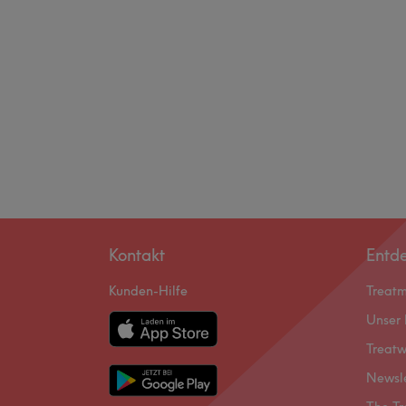
Kontakt
Entd
Kunden-Hilfe
Treat
Unser 
Treatw
Newsl