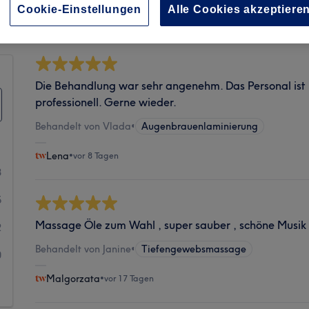
Sauberkeit
Cookie-Einstellungen
Alle Cookies akzeptiere
Die Behandlung war sehr angenehm. Das Personal ist 
professionell. Gerne wieder.
Behandelt von Vlada
•
Augenbrauenlaminierung
Lena
•
vor 8 Tagen
8
5
Massage Öle zum Wahl , super sauber , schöne Musik
2
Behandelt von Janine
•
Tiefengewebsmassage
0
Malgorzata
•
vor 17 Tagen
1