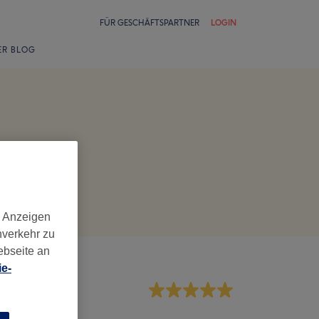
FÜR GESCHÄFTSPARTNER
LOGIN
ER BLOG
d Anzeigen
nverkehr zu
ebseite an
e-
rvice