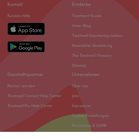
Kontakt
Entdecke
Kunden-Hilfe
Treatment Guide
Unser Blog
Treatwell Geschenkgutschein
Newsletter Anmeldung
The Treatwell Glossary
Sitemap
Geschäftspartner
Unternehmen
Partner werden
Über uns
Treatwell Connect Help Center
Jobs
Treatwell Pro Help Center
Impressum
Cookie-Einstellungen
Rechtliches & GDPR