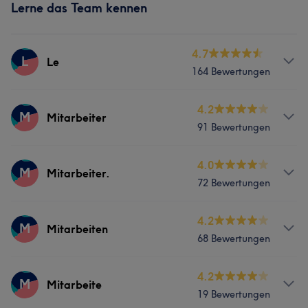
Lerne das Team kennen
4.7
L
Le
164 Bewertungen
Services
4.2
M
Mitarbeiter
91 Bewertungen
Nägel
Gesicht
Services
4.0
M
Mitarbeiter.
Was unsere Kunden über Le sagen
72 Bewertungen
Nägel
Gründlich
10
Professionell
6
Kompetent
6
Services
4.2
M
Mitarbeiten
68 Bewertungen
Nägel
Services
4.2
M
Mitarbeite
19 Bewertungen
Nägel