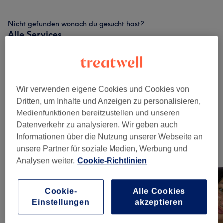
Nicht gefunden wonach du gesucht hast?
Alle Services
Gesichtsbehandlungen
(
4
)
ab 55 €
Wir verwenden eigene Cookies und Cookies von
Augenbrauen & Wimpernbehandlungen
(
7
)
ab 10 €
Dritten, um Inhalte und Anzeigen zu personalisieren,
Medienfunktionen bereitzustellen und unseren
Wimpernverlängerungen
(
8
)
ab 20 €
Datenverkehr zu analysieren. Wir geben auch
Informationen über die Nutzung unserer Webseite an
unsere Partner für soziale Medien, Werbung und
Unsere Arbeit
Analysen weiter.
Cookie-Richtlinien
Bild anklicken für weitere Details
Cookie-
Alle Cookies
Einstellungen
akzeptieren