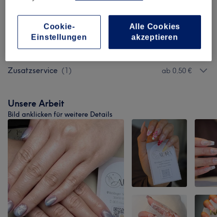
Premium Service
(
2
)
ab 38 €
Cookie-
Alle Cookies
Einstellungen
akzeptieren
Augenbrauen Und Wimpern
(
3
)
ab 15 €
Zusatzservice
(
1
)
ab 0,50 €
Unsere Arbeit
Bild anklicken für weitere Details