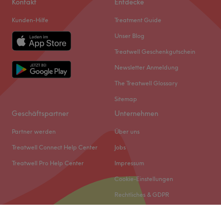
Kontakt
Entdecke
Kunden-Hilfe
Treatment Guide
Unser Blog
Treatwell Geschenkgutschein
Newsletter Anmeldung
The Treatwell Glossary
Sitemap
Geschäftspartner
Unternehmen
Partner werden
Über uns
Treatwell Connect Help Center
Jobs
Treatwell Pro Help Center
Impressum
Cookie-Einstellungen
Rechtliches & GDPR