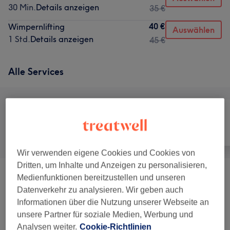
30 Min.
Details anzeigen
35 €
40 €
Wimpernlifting
Auswählen
1 Std.
Details anzeigen
45 €
Alle Services
Alle
Nägel
Gesicht
Wir verwenden eigene Cookies und Cookies von
Dritten, um Inhalte und Anzeigen zu personalisieren,
Medienfunktionen bereitzustellen und unseren
Nagelverlängerung Mit Acryl & Gel
(
2
)
ab 32 €
Datenverkehr zu analysieren. Wir geben auch
Informationen über die Nutzung unserer Webseite an
Maniküre
(
1
)
ab 17 €
unsere Partner für soziale Medien, Werbung und
Analysen weiter.
Cookie-Richtlinien
Pediküre
(
3
)
ab 30 €