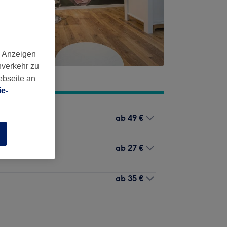
d Anzeigen
nverkehr zu
ebseite an
e-
ab
49 €
n
ab
27 €
ab
35 €