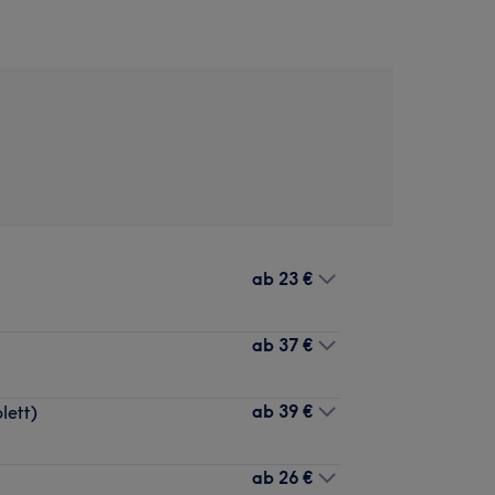
ab
23 €
ab
37 €
ab
39 €
lett)
ab
26 €