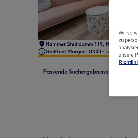
Wir verw
zu perso
Hammer Steindamm 119
,
Hamburg
,
20
analysie
Geöffnet Morgen: 10:00 - 14:00
unsere P
Richtlin
Passende Suchergebnisse