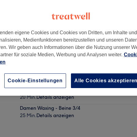
enden eigene Cookies und Cookies von Dritten, um Inhalte un
nalisieren, Medienfunktionen bereitzustellen und unseren Date
535
ren. Wir geben auch Informationen über die Nutzung unserer W
artner für soziale Medien, Werbung und Analysen weiter.
Cooki
ien
Damen Waxing - Beine komplett
30 Min.
Details anzeigen
Cookie-Einstellungen
Alle Cookies akzeptiere
Damen Waxing - Unterschenkel
20 Min.
Details anzeigen
Damen Waxing - Beine 3/4
25 Min.
Details anzeigen