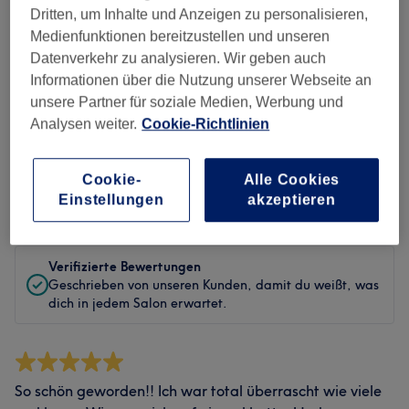
Dritten, um Inhalte und Anzeigen zu personalisieren,
Sauberkeit
Medienfunktionen bereitzustellen und unseren
Datenverkehr zu analysieren. Wir geben auch
Service
Informationen über die Nutzung unserer Webseite an
unsere Partner für soziale Medien, Werbung und
Analysen weiter.
Cookie-Richtlinien
Bewertungen filtern
Cookie-
Alle Cookies
Einstellungen
akzeptieren
Bewertung
Nach Sternen filtern
Verifizierte Bewertungen
Geschrieben von unseren Kunden, damit du weißt, was
dich in jedem Salon erwartet.
So schön geworden!! Ich war total überrascht wie viele