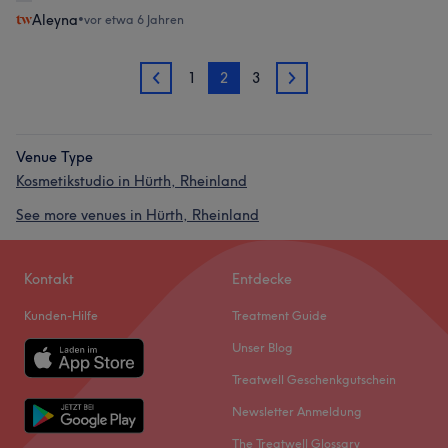
Aleyna
•
vor etwa 6 Jahren
1
2
3
1
3
Venue Type
Kosmetikstudio in Hürth, Rheinland
See more venues in Hürth, Rheinland
Kontakt
Entdecke
Kunden-Hilfe
Treatment Guide
Unser Blog
Treatwell Geschenkgutschein
Newsletter Anmeldung
The Treatwell Glossary