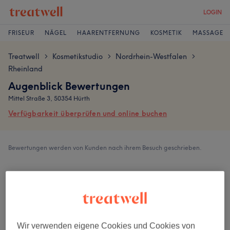
LOGIN
FRISEUR
NÄGEL
HAARENTFERNUNG
KOSMETIK
MASSAGE
Treatwell
Kosmetikstudio
Nordrhein-Westfalen
>
>
>
Rheinland
Augenblick Bewertungen
Mittel Straße 3, 50354 Hürth
Verfügbarkeit überprüfen und online buchen
Bewertungen werden von Kunden nach ihrem Besuch geschrieben.
5,0
13 Bewertungen
Ambiente
Wir verwenden eigene Cookies und Cookies von