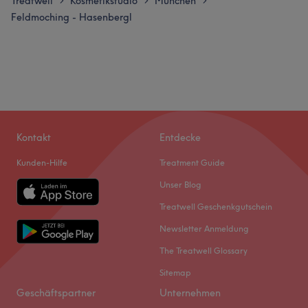
Treatwell
Kosmetikstudio
München
>
>
>
Feldmoching - Hasenbergl
Kontakt
Entdecke
Kunden-Hilfe
Treatment Guide
Unser Blog
Treatwell Geschenkgutschein
Newsletter Anmeldung
The Treatwell Glossary
Sitemap
Geschäftspartner
Unternehmen