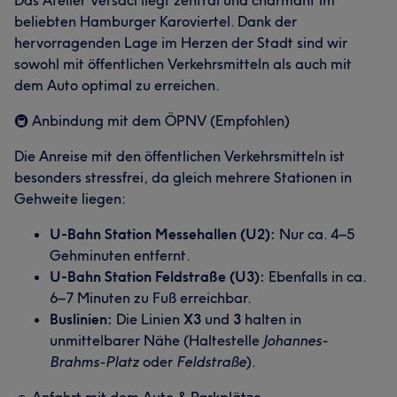
Das Atelier Versaci liegt zentral und charmant im
beliebten Hamburger Karoviertel. Dank der
hervorragenden Lage im Herzen der Stadt sind wir
sowohl mit öffentlichen Verkehrsmitteln als auch mit
dem Auto optimal zu erreichen.
🚇 Anbindung mit dem ÖPNV (Empfohlen)
Die Anreise mit den öffentlichen Verkehrsmitteln ist
besonders stressfrei, da gleich mehrere Stationen in
Gehweite liegen:
U-Bahn Station Messehallen (U2):
Nur ca. 4–5
Gehminuten entfernt.
U-Bahn Station Feldstraße (U3):
Ebenfalls in ca.
6–7 Minuten zu Fuß erreichbar.
Buslinien:
Die Linien
X3
und
3
halten in
unmittelbarer Nähe (Haltestelle
Johannes-
Brahms-Platz
oder
Feldstraße
).