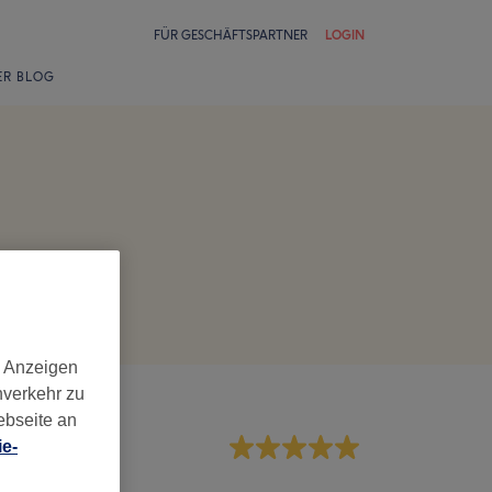
FÜR GESCHÄFTSPARTNER
LOGIN
ER BLOG
d Anzeigen
nverkehr zu
ebseite an
e-
rvice