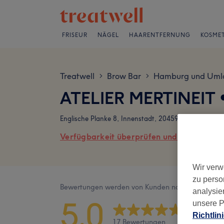
FRISEUR
NÄGEL
HAARENTFERNUNG
KOSMET
Treatwell
Brow Bar
Hamburg und Uml
>
>
ATELIER MERTINEIT •
Englische Planke 8, Innenstadt, 20459 Hamburg
Verfügbarkeit überprüfen und online buch
Wir verw
zu perso
Bewertungen werden von Kunden nach ihrem Besu
analysie
5,0
unsere P
Richtlin
17 Bewertungen