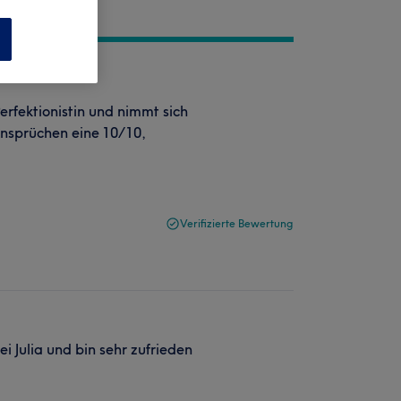
n
 Perfektionistin und nimmt sich
Ansprüchen eine 10/10,
Verifizierte Bewertung
 Julia und bin sehr zufrieden