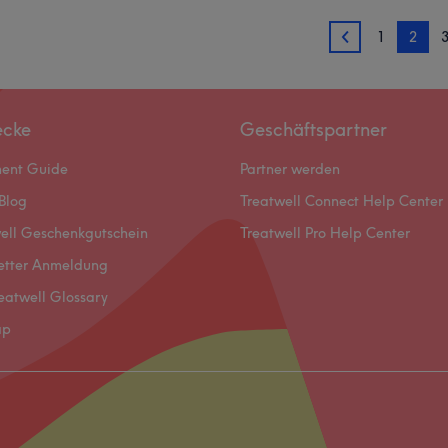
1
2
1
ecke
Geschäftspartner
ment Guide
Partner werden
Blog
Treatwell Connect Help Center
ell Geschenkgutschein
Treatwell Pro Help Center
etter Anmeldung
eatwell Glossary
ap