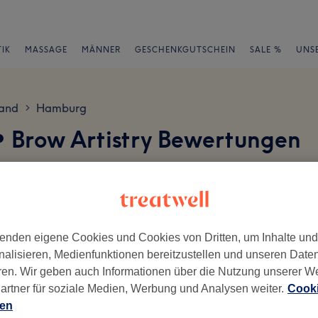
IK
MASSAGE
MÄNNER
GESCHENKGUTSCHEIN
SALE %
UNS
and
Hamburg
>
 Brow Artistry Bewertungen
en
enden eigene Cookies und Cookies von Dritten, um Inhalte un
nalisieren, Medienfunktionen bereitzustellen und unseren Date
ch geschrieben.
ren. Wir geben auch Informationen über die Nutzung unserer W
artner für soziale Medien, Werbung und Analysen weiter.
Cooki
Ambiente
Se
ien