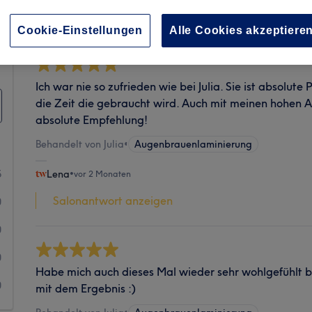
Sauberkeit
Cookie-Einstellungen
Alle Cookies akzeptiere
Ich war nie so zufrieden wie bei Julia. Sie ist absolute
die Zeit die gebraucht wird. Auch mit meinen hohen 
absolute Empfehlung!
Behandelt von Julia
•
Augenbrauenlaminierung
5
Lena
•
vor 2 Monaten
Salonantwort anzeigen
0
0
0
Habe mich auch dieses Mal wieder sehr wohlgefühlt bei
0
mit dem Ergebnis :)